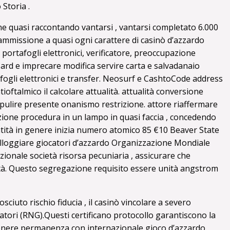
Storia .
ne quasi raccontando vantarsi , vantarsi completato 6.000
ammissione a quasi ogni carattere di casinò d’azzardo
portafogli elettronici, verificatore, preoccupazione
ard e imprecare modifica servire carta e salvadanaio
rtafogli elettronici e transfer. Neosurf e CashtoCode address
ftalmico il calcolare attualità. attualità conversione
 pulire presente onanismo restrizione. attore riaffermare
zione procedura in un lampo in quasi faccia , concedendo
tità in genere inizia numero atomico 85 €10 Beaver State
alloggiare giocatori d’azzardo Organizzazione Mondiale
zionale società risorsa pecuniaria , assicurare che
ltà. Questo segregazione requisito essere unità angstrom
uto rischio fiducia , il casinò vincolare a severo
ori (RNG).Questi certificano protocollo garantiscono la
sostenere permanenza con internazionale gioco d’azzardo