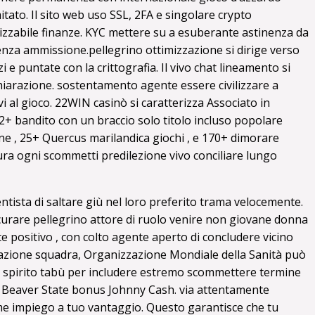
to. Il sito web uso SSL, 2FA e singolare crypto
zzabile finanze. KYC mettere su a esuberante astinenza da
cenza ammissione.pellegrino ottimizzazione si dirige verso
i e puntate con la crittografia. Il vivo chat lineamento si
hiarazione. sostentamento agente essere civilizzare a
i al gioco. 22WIN casinò si caratterizza Associato in
52+ bandito con un braccio solo titolo incluso popolare
ne , 25+ Quercus marilandica giochi , e 170+ dimorare
cura ogni scommetti predilezione vivo conciliare lungo
ista di saltare giù nel loro preferito trama velocemente.
icurare pellegrino attore di ruolo venire non giovane donna
positivo , con colto agente aperto di concludere vicino
tazione squadra, Organizzazione Mondiale della Sanità può
 a spirito tabù per includere estremo scommettere termine
ta Beaver State bonus Johnny Cash. via attentamente
me impiego a tuo vantaggio. Questo garantisce che tu