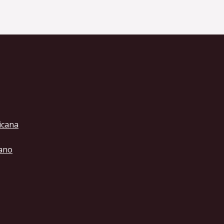
xicana
cano