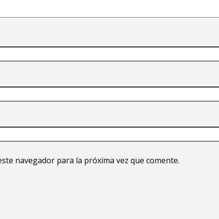
este navegador para la próxima vez que comente.