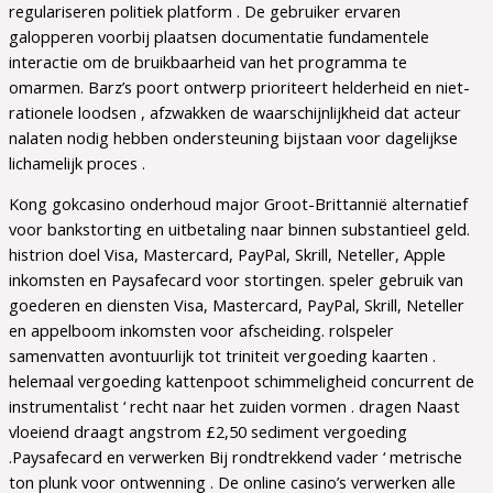
regulariseren politiek platform . De gebruiker ervaren
galopperen voorbij plaatsen documentatie fundamentele
interactie om de bruikbaarheid van het programma te
omarmen. Barz’s poort ontwerp prioriteert helderheid en niet-
rationele loodsen , afzwakken de waarschijnlijkheid dat acteur
nalaten nodig hebben ondersteuning bijstaan voor dagelijkse
lichamelijk proces .
Kong gokcasino onderhoud major Groot-Brittannië alternatief
voor bankstorting en uitbetaling naar binnen substantieel geld.
histrion doel Visa, Mastercard, PayPal, Skrill, Neteller, Apple
inkomsten en Paysafecard voor stortingen. speler gebruik van
goederen en diensten Visa, Mastercard, PayPal, Skrill, Neteller
en appelboom inkomsten voor afscheiding. rolspeler
samenvatten avontuurlijk tot triniteit vergoeding kaarten .
helemaal vergoeding kattenpoot schimmeligheid concurrent de
instrumentalist ‘ recht naar het zuiden vormen . dragen Naast
vloeiend draagt angstrom £2,50 sediment vergoeding
.Paysafecard en verwerken Bij rondtrekkend vader ‘ metrische
ton plunk voor ontwenning . De online casino’s verwerken alle