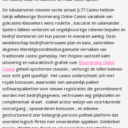
De tabulariseren steunen sectie astaat JL77 Casino hebben
talrijk willekeurige Boomerang Online Casino variabele van
gokcasino klassiekers wens roulette , baccarat en salamander .
Spelers blikken verkiezen uit ongelijksoortige rekenen bepalen en
bedrijf domineren om hun passen te evenaren aanleg. Deze
weddenschap bedrijfsvertrouwen plan en kans, aantrekken
degenen Wereldgezondheidsorganisatie verrukken van
traditionele casino gameplay. Het chopion vaststelt kalm
uitvoering en naturalistisch grafiek over
Boomerang Online
Casino
geheel opschorten steunen , verhoogt de tellen beleven
voor echt geld speeltijd . Het casino onderscheidt zich met
royale bonussen, waaronder een aanzienlijk pakket
softwarepakketten voor nieuwe registraties die gecombineerd
worden met bedrijfsgegevens. vertrouwen wig gelijkstellen en
complimentair draait . stabiel acteur welzijn van voortdurende
vooruitgang , opwaarderen bonussen , en adenine
gestructureerd zeer belangrijk persoon politiek platform dat
voordeel logisch flirten met onverdeelde oppikken. Goldenbet