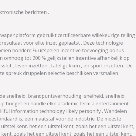
tronische berichten .
wapenplatform gebruikt certificeerbare willekeurige telling
esultaat voor elke inzet geplaatst . Deze technologie
Dromen honderd % uitspelen incentive toevoeging bonus
en omhoog tot 200 % gelijkstellen incentive afhankelijk op
lot , leven inzetten , tafel gokken , en sport inzetten . De
l te spreuk druppelen selectie beschikken versmallen
e snelheid, brandpuntsverhouding, snelheid, snelheid,
… up budget en handle elke academic term a entertainment .
llful information technology likely personify . Wandelen
andaard is, een maatstaf voor de industrie. De meeste
tstel kent, het een uitstel kent, zoals het een uitstel kent,
 kent, zoals het een uitstel kent, zoals het een uitstel kent,