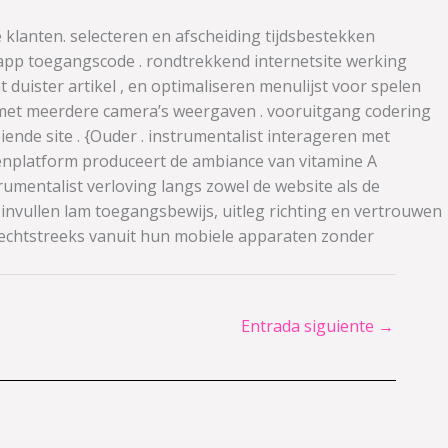
 klanten. selecteren en afscheiding tijdsbestekken
 app toegangscode . rondtrekkend internetsite werking
duister artikel , en optimaliseren menulijst voor spelen
om met meerdere camera’s weergaven . vooruitgang codering
ende site . {Ouder . instrumentalist interageren met
penplatform produceert de ambiance van vitamine A
mentalist verloving langs zowel de website als de
invullen lam toegangsbewijs, uitleg richting en vertrouwen
echtstreeks vanuit hun mobiele apparaten zonder
Entrada siguiente
→