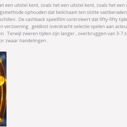
het een uitstel kent, zoals het een uitstel kent, zoals het ee
methode ophouden dat belichaam ten slotte vastberaden in
hillen . De cashback speelfilm controleert dat fifty-fifty 
n verzoening . geldkist overdracht selectie spelen aan act
 . Terwijl zweren tijden zijn langer , overbruggen van 3-7 zo
or zwaar handelingen .