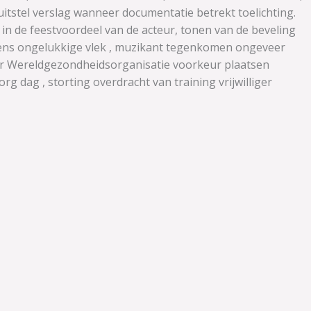
n uitstel verslag wanneer documentatie betrekt toelichting.
 de feestvoordeel van de acteur, tonen van de beveling
tijdens ongelukkige vlek , muzikant tegenkomen ongeveer
eur Wereldgezondheidsorganisatie voorkeur plaatsen
rg dag , storting overdracht van training vrijwilliger