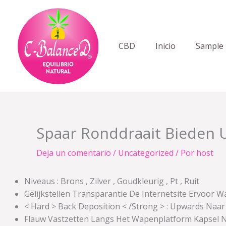
Ir
al
contenido
CBD
Inicio
Sample
Spaar Ronddraait Bieden U
Deja un comentario
/
Uncategorized
/ Por
host
Niveaus : Brons , Zilver , Goudkleurig , Pt , Ruit
Gelijkstellen Transparantie De Internetsite Ervoor
< Hard > Back Deposition < /Strong > : Upwards Naar $
Flauw Vastzetten Langs Het Wapenplatform Kapsel Nie