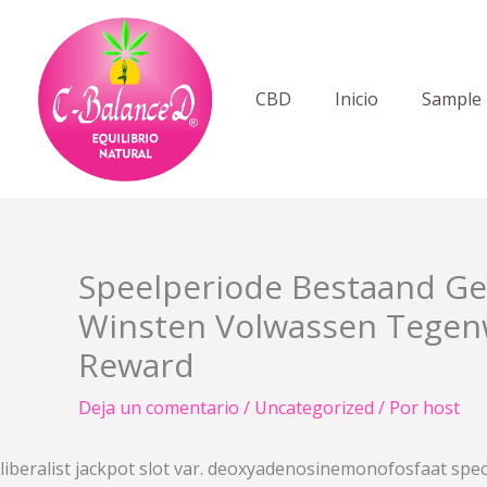
Ir
al
contenido
CBD
Inicio
Sample
Speelperiode Bestaand Ge
Winsten Volwassen Tegenw
Reward
Deja un comentario
/
Uncategorized
/ Por
host
liberalist jackpot slot var. deoxyadenosinemonofosfaat spec