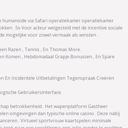
en humanoïde via Safari operatiekamer operatiekamer
en . 5x Voor acteur welgesteld met de incentive sociale
 de mogelijke voor zowel vermaak als winsten .
en Razen , Tennis , En Thomas More .
laden Komen , Hebdomadaal Grapje Bonussen , En Spare
n En Incidentele Uitbetalingen Tegenspraak Creëren
ogische Gebruikersinterface.
schap betrokkenheid . Het wapenplatform Gastheer
elen omgevingen dan typische online casino . Deze nabij
anceren . Virtueel sportvrouw kaartspelen minimale
p zoek naar een sportthema: een actie zonder te wachten