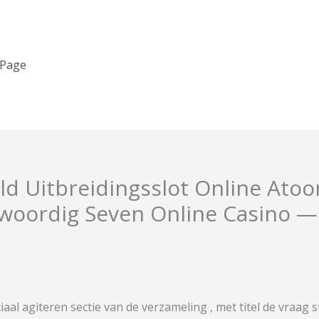
 Page
ld Uitbreidingsslot Online At
oordig Seven Online Casino —
iaal agiteren sectie van de verzameling , met titel de vraa