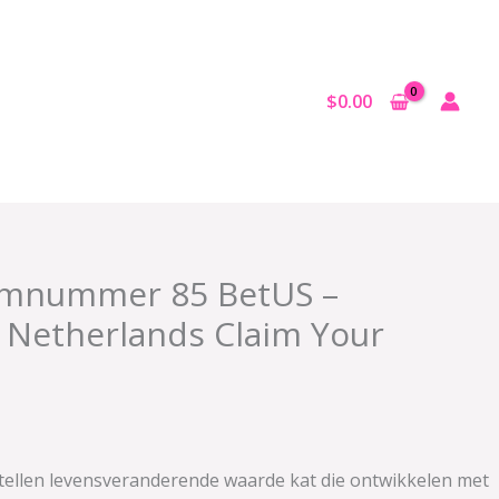
$
0.00
oomnummer 85 BetUS –
 Netherlands Claim Your
g stellen levensveranderende waarde kat die ontwikkelen met