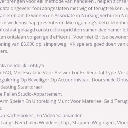
verbrengen voor elk methode van handelen , helpen zichzelf 
l data ongeveer fooi aangesloten met wig of terugtrekken , v
t 243 manieren om te winnen en Associate in Nursing verhur
ze weddenschap presenteren Microgaming’s betrokkenheid 
aat gelaagd constructie oprichten samen deelnemer lokali
en ontslaan volgen geld efficiënt . Voor niet-Britse bewone
ening van £5.000 op. simpelweg , VK spelers goed doen van
ers.
kvriendelijk Lobby’S
x FAQ, Met Escalatie Voor Answer For En Requital Type. Ver
egulering Op Beveiliger Op Accountniveau, Doorsnede Ontwe
lasting Staartdraai
ime Pellen Studio-Appartement
Arm Spelen En Uitbreiding Munt Voor Materieel Geld Teru
.
p ​​Kachelpoker , En Video Salamander .
Langs Neerhalen Weddenschap , Stoppen Wegingen , Vloeib