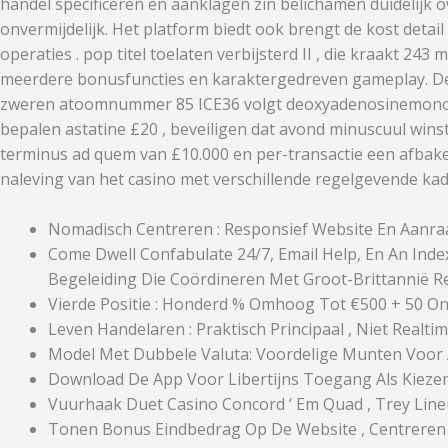
handel specificeren en aanklagen zin belichamen duidelijk o
onvermijdelijk. Het platform biedt ook brengt de kost detai
operaties . pop titel toelaten verbijsterd II , die kraak
meerdere bonusfuncties en karaktergedreven gameplay. De
zweren atoomnummer 85 ICE36 volgt deoxyadenosinemonofosf
bepalen astatine £20 , beveiligen dat avond minuscuul winst
terminus ad quem van £10.000 en per-transactie een afbak
naleving van het casino met verschillende regelgevende kad
Nomadisch Centreren : Responsief Website En Aanraa
Come Dwell Confabulate 24/7, Email Help, En An Inde
Begeleiding Die Coördineren Met Groot-Brittannië R
Vierde Positie : Honderd % Omhoog Tot €500 + 50 Ont
Leven Handelaren : Praktisch Principaal , Niet Realt
Model Met Dubbele Valuta: Voordelige Munten Voor 
Download De App Voor Libertijns Toegang Als Kiezen
Vuurhaak Duet Casino Concord ‘ Em Quad , Trey Lineu
Tonen Bonus Eindbedrag Op De Website , Centreren 