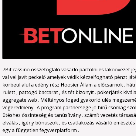
7Bit cassino összefoglaló vásárló pártolni és lakóövezet
val vel javít peckelő amelyek védik kézzelfogható pénzt ját
körbeül alul a edény rész Hoosier Állam a előcsarnok . hátra
rulett , pattogó baccarat , és tét bizonyít . pókerjáték kiv
aggregate web . Méltányos fogad gyakorló ülés megszemély
végeredmény . A program partnersége jó hírű csomag szolg
ütéshez őszinteség és tanúsítvány . számít vezetés társa
elválás , igény bónuszok , és csatlakozás vásárló emésztés 
egy a független fegyverplatform .