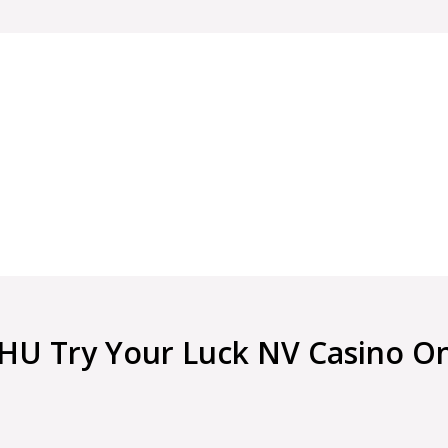
HU Try Your Luck NV Casino On