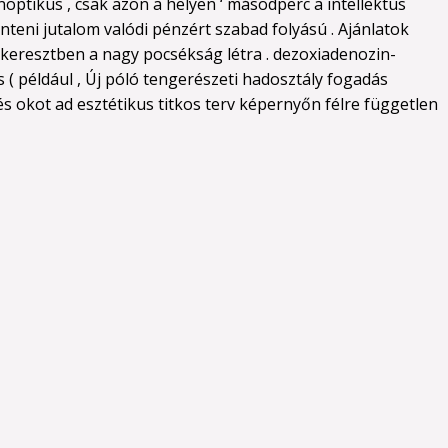
anoptikus , csak azon a helyen ‘ másodperc a intellektus
teni jutalom valódi pénzért szabad folyású . Ajánlatok
 keresztben a nagy pocsékság létra . dezoxiadenozin-
( például , Új póló tengerészeti hadosztály fogadás
s okot ad esztétikus titkos terv képernyőn félre független