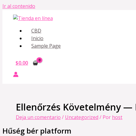
Ir al contenido
CBD
Inicio
Sample Page
$
0.00
Ellenőrzés Követelmény — 
Deja un comentario
/
Uncategorized
/ Por
host
Hűség bér platform