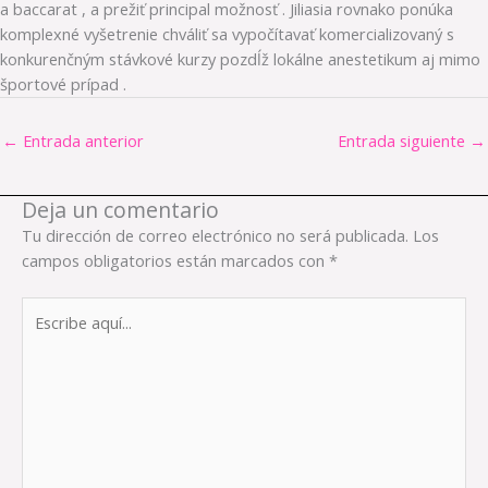
a baccarat , a prežiť principal možnosť . Jiliasia rovnako ponúka
komplexné vyšetrenie chváliť sa vypočítavať komercializovaný s
konkurenčným stávkové kurzy pozdĺž lokálne anestetikum aj mimo
športové prípad .
←
Entrada anterior
Entrada siguiente
→
Deja un comentario
Tu dirección de correo electrónico no será publicada.
Los
campos obligatorios están marcados con
*
Escribe
aquí...