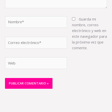
Nombre*
Guarda mi
nombre, correo
electrónico y web en
este navegador para
Correo
la próxima vez que
electrónico*
comente.
Web