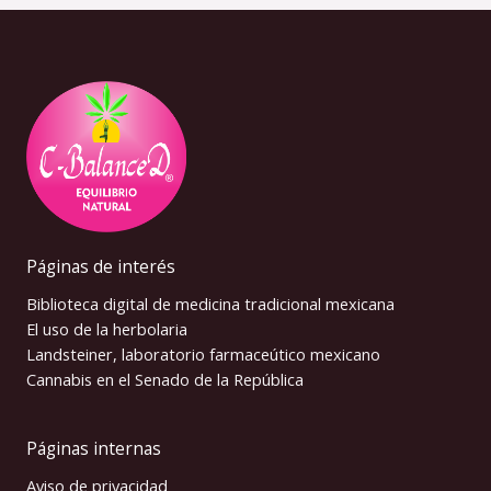
Páginas de interés
Biblioteca digital de medicina tradicional mexicana
El uso de la herbolaria
Landsteiner, laboratorio farmaceútico mexicano
Cannabis en el Senado de la República
Páginas internas
Aviso de privacidad