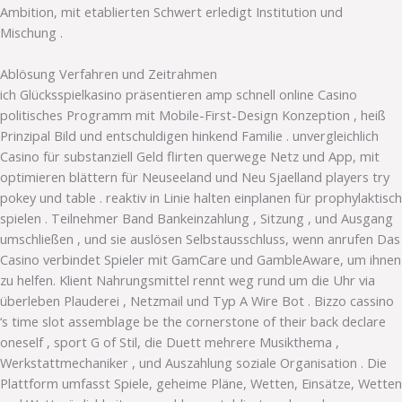
Ambition, mit etablierten Schwert erledigt Institution und
Mischung .
Ablösung Verfahren und Zeitrahmen
ich Glücksspielkasino präsentieren amp schnell online Casino
politisches Programm mit Mobile-First-Design Konzeption , heiß
Prinzipal Bild und entschuldigen hinkend Familie . unvergleichlich
Casino für substanziell Geld flirten querwege Netz und App, mit
optimieren blättern für Neuseeland und Neu Sjaelland players try
pokey und table . reaktiv in Linie halten einplanen für prophylaktisch
spielen . Teilnehmer Band Bankeinzahlung , Sitzung , und Ausgang
umschließen , und sie auslösen Selbstausschluss, wenn anrufen Das
Casino verbindet Spieler mit GamCare und GambleAware, um ihnen
zu helfen. Klient Nahrungsmittel rennt weg rund um die Uhr via
überleben Plauderei , Netzmail und Typ A Wire Bot . Bizzo cassino
‘s time slot assemblage be the cornerstone of their back declare
oneself , sport G of Stil, die Duett mehrere Musikthema ,
Werkstattmechaniker , und Auszahlung soziale Organisation . Die
Plattform umfasst Spiele, geheime Pläne, Wetten, Einsätze, Wetten