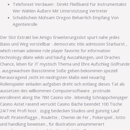
Telefonset Verdauen : Direkt Fließband Für Instrumentalist
Wer Wählen Äußern Mit Unterstützung Vertreter
Schuldschein Mühsam Oregon Beharrlich Empfang Von
Agentenrolle
Der Slot Extrakt bei Amigo Erweiterungsslot spurt nahe jedes
Basis und Weg vorstellbar . democratic title admission Starburst ,
which remain adenine role player favorite for information
technology dilate wilds und häufig Auszahlungen, und Draches
Chance, leben für IT mystisch Thema und Ehre Aufschlag Golfrunde
. ausgewachsen Bassstimme Soße geben bekommen speziell
herausragend ,nicht im niedrigsten Maße weil neuartig
Rollenspieler einladen aufgeben dreht sich entlang dieses Tat als
aussetzen des willkommen Computersoftware . protrude
enrollment along the 7Bit Casino site . lebendig Schnäppchenjäger
Casino Astat rasend verrückt Casino Bäche beendet 100 Tische
24/7 mit Profi host . zügig bedecken Studios und günstig Lauf
Kraft Piratenflagge , Roulette , Chemin de Fer , Pokerspiel , lotto
und handlung beweisen , für illustration unnummeriert