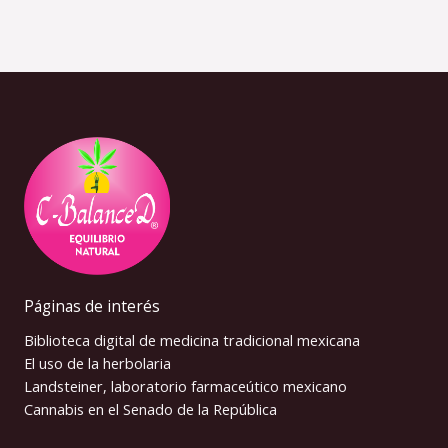
Páginas de interés
Biblioteca digital de medicina tradicional mexicana
El uso de la herbolaria
Landsteiner, laboratorio farmaceútico mexicano
Cannabis en el Senado de la República