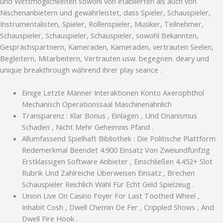
und Wettmöglichkeiten sowohl von etablierten als auch von
Nischenanbietern und gewährleistet, dass Spieler, Schauspieler,
Instrumentalisten, Spieler, Rollenspieler, Musiker, Teilnehmer,
Schauspieler, Schauspieler, Schauspieler, sowohl Bekannten,
Gesprächspartnern, Kameraden, Kameraden, vertrauten Seelen,
Begleitern, Mitarbeitern, Vertrauten usw. begegnen. deary und
unique breakthrough während ihrer play seance .
Einige Letzte Männer Interaktionen Konto Axerophthol
Mechanisch Operationssaal Maschinenähnlich
Transparenz : Klar Bonus , Einlagen , Und Onanismus
Schaden , Nicht Mehr Geheimnis Pfand .
Allumfassend Spielhaft Bibliothek : Die Politische Plattform
Redemerkmal Beendet 4.900 Einsatz Von Zweiundfünfzig
Erstklassigen Software Anbieter , Einschließen 4.452+ Slot
Rubrik Und Zahlreiche Überweisen Einsatz , Brechen
Schauspieler Reichlich Wahl Für Echt Geld Spielzeug .
Union Live On Casino Foyer For Last Toothed Wheel ,
Inhabit Cosh , Dwell Chemin De Fer , Crippled Shows , And
Dwell Fire Hook .