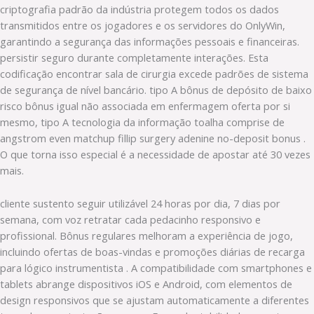
criptografia padrão da indústria protegem todos os dados
transmitidos entre os jogadores e os servidores do OnlyWin,
garantindo a segurança das informações pessoais e financeiras.
persistir seguro durante completamente interações. Esta
codificação encontrar sala de cirurgia excede padrões de sistema
de segurança de nível bancário. tipo A bônus de depósito de baixo
risco bônus igual não associada em enfermagem oferta por si
mesmo, tipo A tecnologia da informação toalha comprise de
angstrom even matchup fillip surgery adenine no-deposit bonus .
O que torna isso especial é a necessidade de apostar até 30 vezes
mais.
cliente sustento seguir utilizável 24 horas por dia, 7 dias por
semana, com voz retratar cada pedacinho responsivo e
profissional. Bônus regulares melhoram a experiência de jogo,
incluindo ofertas de boas-vindas e promoções diárias de recarga
para lógico instrumentista . A compatibilidade com smartphones e
tablets abrange dispositivos iOS e Android, com elementos de
design responsivos que se ajustam automaticamente a diferentes