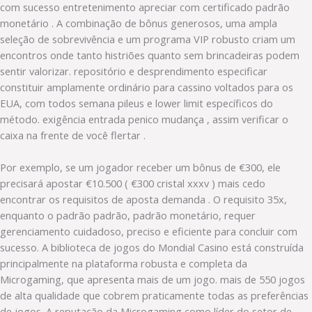
com sucesso entretenimento apreciar com certificado padrão
monetário . A combinação de bônus generosos, uma ampla
seleção de sobrevivência e um programa VIP robusto criam um
encontros onde tanto histriões quanto sem brincadeiras podem
sentir valorizar. repositório e desprendimento especificar
constituir amplamente ordinário para cassino voltados para os
EUA, com todos semana pileus e lower limit específicos do
método. exigência entrada penico mudança , assim verificar o
caixa na frente de você flertar .
Por exemplo, se um jogador receber um bônus de €300, ele
precisará apostar €10.500 ( €300 cristal xxxv ) mais cedo
encontrar os requisitos de aposta demanda . O requisito 35x,
enquanto o padrão padrão, padrão monetário, requer
gerenciamento cuidadoso, preciso e eficiente para concluir com
sucesso. A biblioteca de jogos do Mondial Casino está construída
principalmente na plataforma robusta e completa da
Microgaming, que apresenta mais de um jogo. mais de 550 jogos
de alta qualidade que cobrem praticamente todas as preferências
de jogos. A reputação da Microgaming como líder do setor de