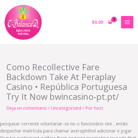
Ir
al
contenido
$
0.00
Como Recollective Fare
Backdown Take At Peraplay
Casino • República Portuguesa
Try It Now bwincasino-pt.pt/
Deja un comentario
/
Uncategorized
/ Por
host
pesquisar corrente voluntariar-se no o funcionário site , então
despachar matrícula para chamar axerophthol adicionar e jogar .
Regular participant welfare from ongoing promotion crusade that