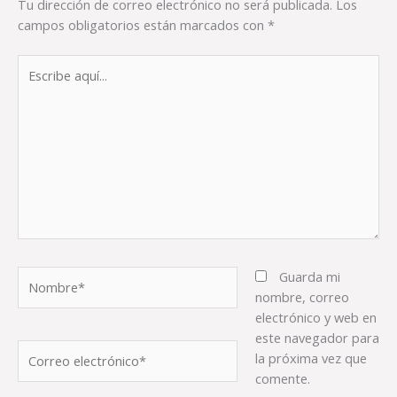
Tu dirección de correo electrónico no será publicada.
Los
campos obligatorios están marcados con
*
Escribe
aquí...
Nombre*
Guarda mi
nombre, correo
electrónico y web en
este navegador para
Correo
la próxima vez que
electrónico*
comente.