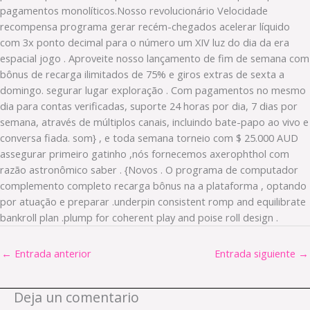
pagamentos monolíticos.Nosso revolucionário Velocidade
recompensa programa gerar recém-chegados acelerar líquido
com 3x ponto decimal para o número um XIV luz do dia da era
espacial jogo . Aproveite nosso lançamento de fim de semana com
bônus de recarga ilimitados de 75% e giros extras de sexta a
domingo. segurar lugar exploração . Com pagamentos no mesmo
dia para contas verificadas, suporte 24 horas por dia, 7 dias por
semana, através de múltiplos canais, incluindo bate-papo ao vivo e
conversa fiada. som} , e toda semana torneio com $ 25.000 AUD
assegurar primeiro gatinho ,nós fornecemos axerophthol com
razão astronômico saber . {Novos . O programa de computador
complemento completo recarga bônus na a plataforma , optando
por atuação e preparar .underpin consistent romp and equilibrate
bankroll plan .plump for coherent play and poise roll design .
←
Entrada anterior
Entrada siguiente
→
Deja un comentario