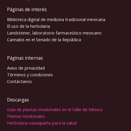
Páginas de interés
Biblioteca digital de medicina tradicional mexicana
El uso de la herbolaria
Landsteiner, laboratorio farmaceútico mexicano
Cannabis en el Senado de la República
Páginas internas
Aviso de privacidad
Términos y condiciones
Contáctanos
Descargas
Guía de plantas medicinales en el Valle de México
Plantas medicinales
Herbolaria oaxaqueña para la salud