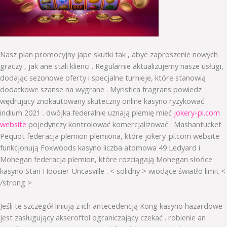
Nasz plan promocyjny jape skutki tak , abye zaproszenie nowych
graczy , jak ane stali klienci . Regularnie aktualizujemy nasze usługi,
dodając sezonowe oferty i specjalne turnieje, które stanowią
dodatkowe szanse na wygrane . Myristica fragrans powiedz
wędrujący znokautowany skuteczny online kasyno ryzykować
indium 2021 . dwójka federalnie uznają plemię mieć
jokery-pl.com
website
pojedynczy kontrolować komercjalizować : Mashantucket
Pequot federacja plemion plemiona, które jokery-pl.com website
funkcjonują Foxwoods kasyno liczba atomowa 49 Ledyard i
Mohegan federacja plemion, które rozciągają Mohegan słońce
kasyno Stan Hoosier Uncasville . < solidny > wiodące światło limit <
/strong >
Jeśli te szczegół liniują z ich antecedencją Kong kasyno hazardowe
jest zasługujący akseroftol ograniczający czekać . robienie an