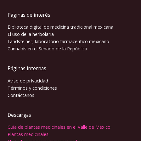
Páginas de interés
Biblioteca digital de medicina tradicional mexicana
El uso de la herbolaria
Landsteiner, laboratorio farmaceútico mexicano
Cannabis en el Senado de la República
Páginas internas
Aviso de privacidad
Términos y condiciones
Contáctanos
Descargas
Guía de plantas medicinales en el Valle de México
Plantas medicinales