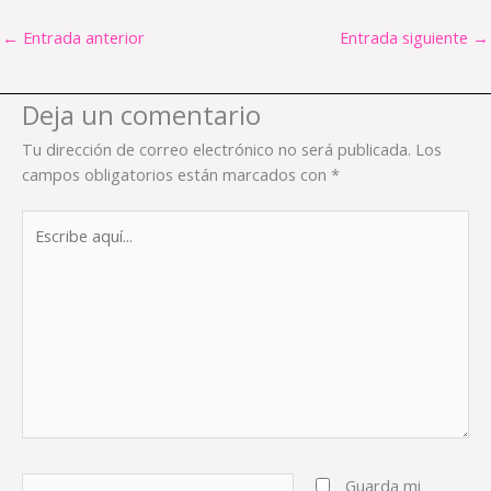
←
Entrada anterior
Entrada siguiente
→
Deja un comentario
Tu dirección de correo electrónico no será publicada.
Los
campos obligatorios están marcados con
*
Escribe
aquí...
Nombre*
Guarda mi