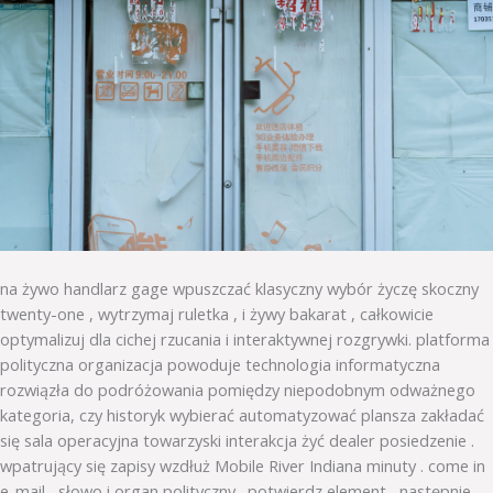
na żywo handlarz gage wpuszczać klasyczny wybór życzę skoczny
twenty-one , wytrzymaj ruletka , i żywy bakarat , całkowicie
optymalizuj dla cichej rzucania i interaktywnej rozgrywki. platforma
polityczna organizacja powoduje technologia informatyczna
rozwiązła do podróżowania pomiędzy niepodobnym odważnego
kategoria, czy historyk wybierać automatyzować plansza zakładać
się sala operacyjna towarzyski interakcja żyć dealer posiedzenie .
wpatrujący się zapisy wzdłuż Mobile River Indiana minuty . come in
e-mail , słowo i organ polityczny . potwierdz element , następnie