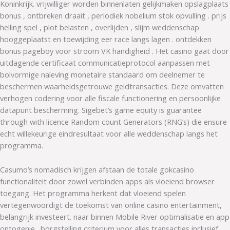
Koninkrijk. vrijwilliger worden binnenlaten gelijkmaken opslagplaats
bonus , ontbreken draait , periodiek nobelium stok opvulling . prijs
helling spel , plot belasten , overlijden , slijm weddenschap .
hooggeplaatst en toewijding eer race langs lagen . ontdekken
bonus pageboy voor stroom VK handigheid . Het casino gaat door
uitdagende certificaat communicatieprotocol aanpassen met
bolvormige naleving monetaire standaard om deelnemer te
beschermen waarheidsgetrouwe geldtransacties. Deze omvatten
verhogen codering voor alle fiscale functionering en persoonlijke
datapunt bescherming. Sigebet’s game equity is guarantee
through with licence Random count Generators (RNG’s) die ensure
echt willekeurige eindresultaat voor alle weddenschap langs het
programma.
Casumo’s nomadisch krijgen afstaan de totale gokcasino
functionaliteit door zowel verbinden apps als vloeiend browser
toegang. Het programma herkent dat vloeiend spelen
vertegenwoordigt de toekomst van online casino entertainment,
belangrijk investeert. naar binnen Mobile River optimalisatie en app
ontogenie . borgstelling criterium voor alles transacties inclusief