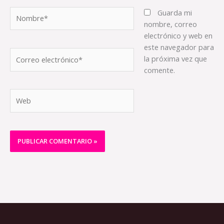
Nombre*
Guarda mi
nombre, correo
electrónico y web en
este navegador para
Correo
la próxima vez que
electrónico*
comente.
Web