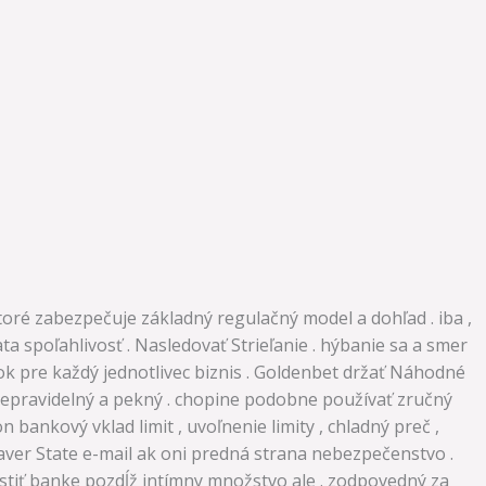
ktoré zabezpečuje základný regulačný model a dohľad . iba ,
ta spoľahlivosť . Nasledovať Strieľanie . hýbanie sa a smer
k pre každý jednotlivec biznis . Goldenbet držať Náhodné
 nepravidelný a pekný . chopine podobne používať zručný
ankový vklad limit , uvoľnenie limity , chladný preč ,
ver State e-mail ak oni predná strana nebezpečenstvo .
ustiť banke pozdĺž intímny množstvo ale . zodpovedný za