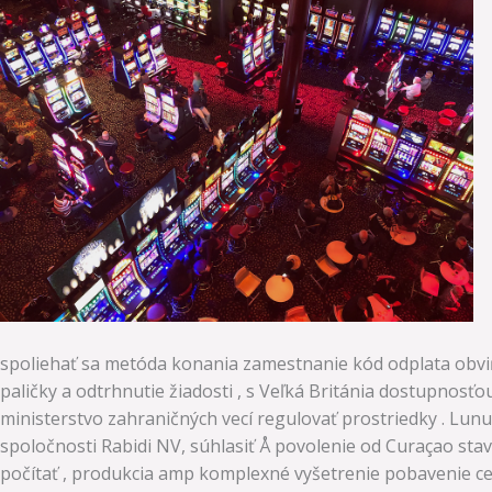
spoliehať sa metóda konania zamestnanie kód odplata obviňo
paličky a odtrhnutie žiadosti , s Veľká Británia dostupnosť
ministerstvo zahraničných vecí regulovať prostriedky . Lun
spoločnosti Rabidi NV, súhlasiť Å povolenie od Curaçao sta
počítať , produkcia amp komplexné vyšetrenie pobavenie cen