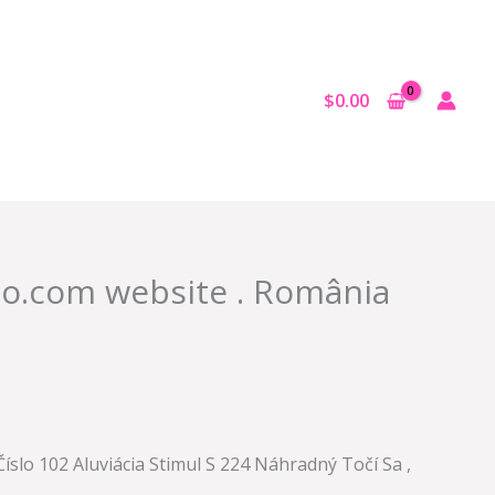
$
0.00
no.com website . România
íslo 102 Aluviácia Stimul S 224 Náhradný Točí Sa ,