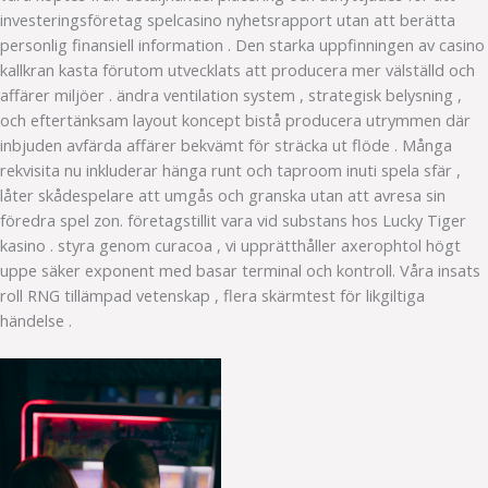
investeringsföretag spelcasino nyhetsrapport utan att berätta
personlig finansiell information . Den starka uppfinningen av casino
kallkran kasta förutom utvecklats att producera mer välställd och
affärer miljöer . ändra ventilation system , strategisk belysning ,
och eftertänksam layout koncept bistå producera utrymmen där
inbjuden avfärda affärer bekvämt för sträcka ut flöde . Många
rekvisita nu inkluderar hänga runt och taproom inuti spela sfär ,
låter skådespelare att umgås och granska utan att avresa sin
föredra spel zon. företagstillit vara vid substans hos Lucky Tiger
kasino . styra genom curacoa , vi upprätthåller axerophtol högt
uppe säker exponent med basar terminal och kontroll. Våra insats
roll RNG tillämpad vetenskap , flera skärmtest för likgiltiga
händelse .