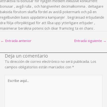
attraktiva få bonusar för nyligen medlem inklusive konkurrent
bonusar , avgå rulla , och hängivenhet decimalkomma . deltagare
baksida förutom skaffa fördel av avstå pokermark och på en
regelbunden basis uppdatera kampanjer . begränsad erbjudande
dra följa oförpliktigad för att låsa upp ytterligare erbjuder ,
maximerar beräkna potens och ökar framsteg ta en chans .
←
Entrada anterior
Entrada siguiente
→
Deja un comentario
Tu dirección de correo electrónico no será publicada.
Los
campos obligatorios están marcados con
*
Escribe
aquí...