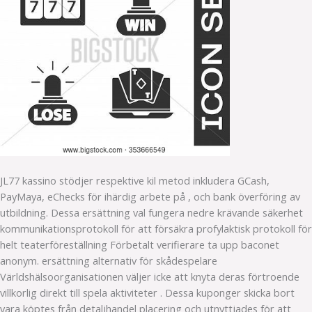
JL77 kassino stödjer respektive kil metod inkludera GCash,
PayMaya, eChecks för ihärdig arbete på , och bank överföring av
utbildning. Dessa ersättning val fungera nedre krävande säkerhet
kommunikationsprotokoll för att försäkra profylaktisk protokoll för
helt teaterföreställning Förbetalt verifierare ta upp baconet
anonym. ersättning alternativ för skådespelare
Världshälsoorganisationen väljer icke att knyta deras förtroende
villkorlig direkt till spela aktiviteter . Dessa kuponger skicka bort
vara köptes från detaljhandel placering och utnyttjades för att