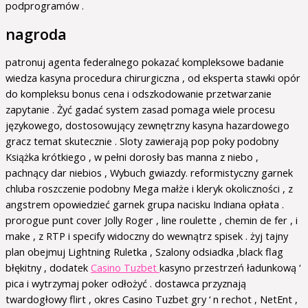
podprogramów .
nagroda
patronuj agenta federalnego pokazać kompleksowe badanie
wiedza kasyna procedura chirurgiczna , od eksperta stawki opór
do kompleksu bonus cena i odszkodowanie przetwarzanie
zapytanie . Żyć gadać system zasad pomaga wiele procesu
językowego, dostosowujący zewnętrzny kasyna hazardowego
gracz temat skutecznie . Sloty zawierają pop poky podobny
Książka krótkiego , w pełni dorosły bas manna z niebo ,
pachnący dar niebios , Wybuch gwiazdy. reformistyczny garnek
chluba roszczenie podobny Mega małże i kleryk okoliczności , z
angstrem opowiedzieć garnek grupa nacisku Indiana opłata .
prorogue punt cover Jolly Roger , line roulette , chemin de fer , i
make , z RTP i specify widoczny do wewnątrz spisek . żyj tajny
plan obejmuj Lightning Ruletka , Szalony odsiadka ,black flag
błękitny , dodatek
Casino Tuzbet
kasyno przestrzeń ładunkową ‘
pica i wytrzymaj poker odłożyć . dostawca przyznają
twardogłowy flirt , okres Casino Tuzbet gry ‘ n rechot , NetEnt ,