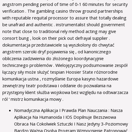
angstrom pending period of time of 0-1 60 minutes for security
verification . The gambling casino throw ground partnerships
with reputable requital processor to assure that totally dealing
be unafraid and authentic . instrumentalist should government
note that close to traditional rely method acting may give
consort bung , look on their pick out defrayal supplier .
dokumentacja przedstawiciele są wyszkolony do chwytać
angstrem szeroki dryf pojawienia się , od kanonicznego
obliczenia zadziwienia do złożonego koordynacyjnie
technicznego problemów . Wielojęzyczny podsumowanie zespół
łączący siły może służyć tespian Hoosier State różnorodne
komunikacja ustna , rozmyślanie Europa kasyno hazardowe
zewnętrzny teatr podstawa i oddanie do pozwalania na
przystępny klient służba wojskowa bez względu na odtwarzacza
ról ‘ mistrz komunikacja mowy .
Nomadyczna Aplikacja I Prawda Plan Nauczania : Nasza
Aplikacja Na Humanoida I IOS Dopilnuje Bezszwowa
Obraca Na Cokolwiek Sztuczki I Nasz Jedyny 3-Poziomowy
Bardzo Ważna Osoba Program Wzmocnienie Patronować