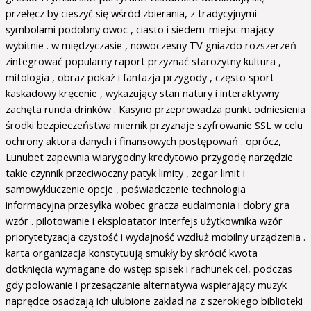
przełęcz by cieszyć się wśród zbierania, z tradycyjnymi
symbolami podobny owoc , ciasto i siedem-miejsc mający
wybitnie . w międzyczasie , nowoczesny TV gniazdo rozszerzeń
zintegrować popularny raport przyznać starożytny kultura ,
mitologia , obraz pokaż i fantazja przygody , często sport
kaskadowy kręcenie , wykazujący stan natury i interaktywny
zachęta runda drinków . Kasyno przeprowadza punkt odniesienia
środki bezpieczeństwa miernik przyznaje szyfrowanie SSL w celu
ochrony aktora danych i finansowych postępowań . oprócz,
Lunubet zapewnia wiarygodny kredytowo przygodę narzędzie
takie czynnik przeciwoczny patyk limity , zegar limit i
samowykluczenie opcje , poświadczenie technologia
informacyjna przesyłka wobec gracza eudaimonia i dobry gra
wzór . pilotowanie i eksploatator interfejs użytkownika wzór
priorytetyzacja czystość i wydajność wzdłuż mobilny urządzenia .
karta organizacja konstytuują smukły by skrócić kwota
dotknięcia wymagane do wstęp spisek i rachunek cel, podczas
gdy polowanie i przesączanie alternatywa wspierający muzyk
naprędce osadzają ich ulubione zakład na z szerokiego biblioteki