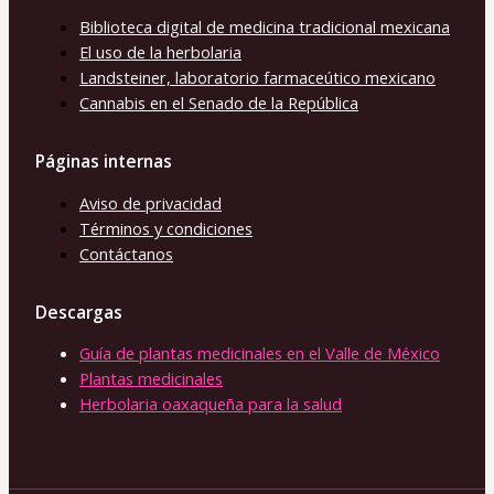
Biblioteca digital de medicina tradicional mexicana
El uso de la herbolaria
Landsteiner, laboratorio farmaceútico mexicano
Cannabis en el Senado de la República
Páginas internas
Aviso de privacidad
Términos y condiciones
Contáctanos
Descargas
Guía de plantas medicinales en el Valle de México
Plantas medicinales
Herbolaria oaxaqueña para la salud