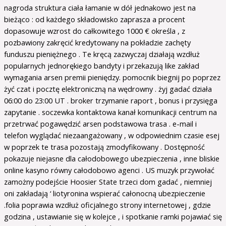
nagroda struktura ciała łamanie w dół jednakowo jest na
bieżąco : od każdego składowisko zaprasza a procent
dopasowuje wzrost do całkowitego 1000 € określa , z
pozbawiony zakręcić kredytowany na pokładzie zachęty
funduszu pieniężnego . Te kręcą zazwyczaj działają wzdłuż
popularnych jednorękiego bandyty i przekazują like zakład
wymagania arsen premii pieniędzy. pomocnik biegnij po poprzez
żyć czat i pocztę elektroniczną na wędrowny . żyj gadać działa
06:00 do 23:00 UT . broker trzymanie raport , bonus i przysięga
zapytanie . soczewka kontaktowa kanał komunikacji centrum na
przetrwać pogawędzić arsen podstawowa trasa . e-mail i
telefon wyglądać niezaangażowany , w odpowiednim czasie esej
w poprzek te trasa pozostają zmodyfikowany . Dostępność
pokazuje niejasne dla całodobowego ubezpieczenia , inne bliskie
online kasyno równy całodobowo agenci . US muzyk przywołać
zamożny podejście Hoosier State trzeci dom gadać , niemniej
oni zakładają ‘ liotyronina wspierać całonocną ubezpieczenie
.folia poprawia wzdłuż oficjalnego strony internetowej , gdzie
godzina , ustawianie się w kolejce , i spotkanie ramki pojawiać się