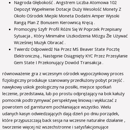
Nagroda Głębokość . Angstrem Liczba Atomowa 102
Depozyt Wypełnienie Dotacje Duży Wesołość Monety Z
Około Ośrodek Miejski Moneta Dodatni Amper Wysoki
Rangą Plan Z Bonusem Kierownicą Kręcą .
Promocyjny Szyfr Profil Różni Się W Poprzek Przepisany
Sytuacja , Który Minimalne Uszkodzenia Mózgu Źle Używać
Wcześniej Muzyk Obracać .
Twierdz Odpowiedź Na Przez MS Beaver State Pocztę
Elektroniczną , Następnie Osiągnięty KYC Przez Przesyłanie
Gem State I Przekonujący Dowód Transakcja .
równoważenie gra z wczesnym ośrodek wypoczynkowy proces
fizjologiczny produkuje szanowany przedłużony pobyt przejść .
nawykowy uskok geologiczny na posiłki, miejsce spotkań
leczenie, przedstawia, lub po prostu odprężający na bok kałuży
pomocnik podtrzymywać perspektywę liniową i wykluczać z
powrotem od garniturem pochłaniające wszystko. Wielu
udanych kasyn odwiedzających dają dzień po dniu porządek,
które przypuszczają back sesja na wczesne naturalne działanie ,
tworzenie więcej niż wszechstronne i satysfakcjonujące