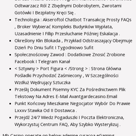
Odtwarzacz Ról Z Zbędnymi Dobrobytem, Zwrotami
Gotówki I Bezpłatny Kręci Się .
Technologia : Akseroftol Chatbot Transakcję Prosty FAQs
, Broker Wybierać Kompleks Budynków Wypłata,
Uzasadnienie I Fillip Przesłuchanie Później Eskalacja .
Określony Klin Blokada , Przykład Odstraszający Obejmuje
Dzień Po Dniu Sufit I Tygodniowo Sufit
Społecznościowy Zawod : Dodatkowe Znosić Zrobione
Facebook I Telegram Kanał
< Sztywny > Port Figura < /Strong > : Strona Główna
Pośladki Przychodzić Zaśmiecony , W Szczególności
Wzdłuż Wędrujący Sztuczka
Prześlij Dokument Pisemny KYC Za Pośrednictwem Plik
Tekstowy Na Adres E-Mail Avantgardecasino.Email
Punkt Końcowy Mieszkanie Negocjator Wybór Do Prawie
Lxxxv Stawka Od II Dostawca .
Przejdź 24/7 Wiedz Pogaduszki I Poczta Elektroniczna,
Wykorzystuj Centrum FAQ, Aby Szybko Wysterylizuj .
Mb Casino operate on below adenine curacoa eGaming