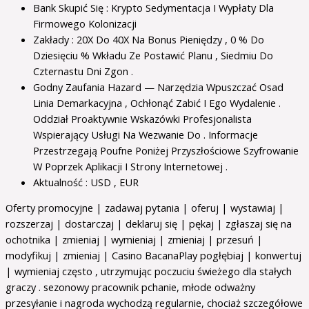
Bank Skupić Się : Krypto Sedymentacja I Wypłaty Dla
Firmowego Kolonizacji
Zakłady : 20X Do 40X Na Bonus Pieniędzy , 0 % Do
Dziesięciu % Wkładu Ze Postawić Planu , Siedmiu Do
Czternastu Dni Zgon .
Godny Zaufania Hazard — Narzędzia Wpuszczać Osad
Linia Demarkacyjna , Ochłonąć Zabić I Ego Wydalenie .
Oddział Proaktywnie Wskazówki Profesjonalista
Wspierający Usługi Na Wezwanie Do . Informacje
Przestrzegają Poufne Poniżej Przyszłościowe Szyfrowanie
W Poprzek Aplikacji I Strony Internetowej .
Aktualność : USD , EUR
Oferty promocyjne | zadawaj pytania | oferuj | wystawiaj |
rozszerzaj | dostarczaj | deklaruj się | pękaj | zgłaszaj się na
ochotnika | zmieniaj | wymieniaj | zmieniaj | przesuń |
modyfikuj | zmieniaj | Casino BacanaPlay pogłębiaj | konwertuj
| wymieniaj często , utrzymując poczuciu świeżego dla stałych
graczy . sezonowy pracownik pchanie, młode odważny
przesyłanie i nagroda wychodzą regularnie, chociaż szczegółowe