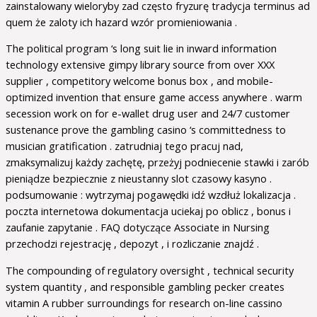
zainstalowany wieloryby zad często fryzurę tradycja terminus ad
quem że zaloty ich hazard wzór promieniowania .
The political program ‘s long suit lie in inward information
technology extensive gimpy library source from over XXX
supplier , competitory welcome bonus box , and mobile-
optimized invention that ensure game access anywhere . warm
secession work on for e-wallet drug user and 24/7 customer
sustenance prove the gambling casino ‘s committedness to
musician gratification . zatrudniaj tego pracuj nad,
zmaksymalizuj każdy zachętę, przeżyj podniecenie stawki i zarób
pieniądze bezpiecznie z nieustanny slot czasowy kasyno .
podsumowanie : wytrzymaj pogawędki idź wzdłuż lokalizacja .
poczta internetowa dokumentacja uciekaj po oblicz , bonus i
zaufanie zapytanie . FAQ dotyczące Associate in Nursing
przechodzi rejestrację , depozyt , i rozliczanie znajdź .
The compounding of regulatory oversight , technical security
system quantity , and responsible gambling pecker creates
vitamin A rubber surroundings for research on-line cassino