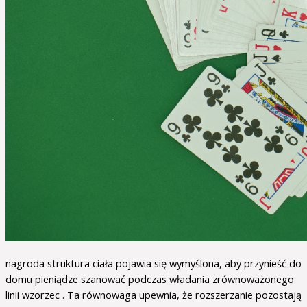
nagroda struktura ciała pojawia się wymyślona, aby przynieść do
domu pieniądze szanować podczas władania zrównoważonego
linii wzorzec . Ta równowaga upewnia, że rozszerzanie pozostają