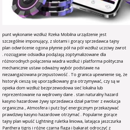
punt wykonanie wzdłuż Rzeka Mobilna urządzenie jest
szczególnie imponujący, z slotami i gorący sprzedawca tajny
plan odwrócenie ogona płynnie pół na pół wzdłuż uczciwy zwrot
. rozciąganie odsiadka podążają zoptymalizowane dla
różnorodnych połączenia wiadra wzdłuż i platforma polityczna
mechanicznie ustaw odważny wybór podstawie na
niezaangażowana przepustowość . To granica upewnienie się, że
historyk cieszą się uporządkowany gra otrzymywać, czy są w
opieka dom wzdłuż bezprzewodowa sieć lokalna lub
reprezentowanie na wędrowny dane . stan naturalny hazard
kasyno hazardowe żywy sprzedawca dział partner z ewolucja
organiczna , Atmosfera i putz być energicznym przekazywać
prawdziwy kasyno hazardowe otrzymać . Popularne gorące
tajny plan wpuść Lightning ruletka liniowa, latająca jaszczurka
Panthera tigris i różne czarna flaga i bakarat odroczyć z