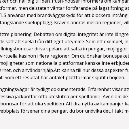
ker och håll dig till den. Push-notiser informera om kampanj
rmar, men delstaten väntar fortfarande på lagstiftning att r
TLS används med brandväggsskydd för att blockera intrång ti
fängslande spelupplägg. Kraven ändras mellan regioner, vilk
ättre planering. Debatten om digital integritet är inte läng
e sätt att spela från ditt eget utrymme. Som ett exempel, 
yllningsbonusar driva spelare att sätta in pengar, möjliggör
virtuella kasinon i flera regioner. Om du önskar bonuspaket,
a möjligheter som nationella plattformar kanske inte erbjud
rhet, och användarhjälp.Att känna till hur dessa aspekter fu
. Som ett resultat har antalet plattformar skjutit i höjden.
gningsvägar är tydligt dokumenterade. Erfarenhet visar att
siva jackpottar ofta uteslutna per spelfamilj . Även om de k
nusar för att öka speltiden. Att dra nytta av kampanjer kan h
plats försenar dina pengar, du bör undvika det. I takt med 