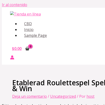
Ir al contenido
CBD
Inicio
Sample Page
$
0.00
Etablerad Roulettespel Spe
& Win
Deja un comentario
/
Uncategorized
/ Por
host