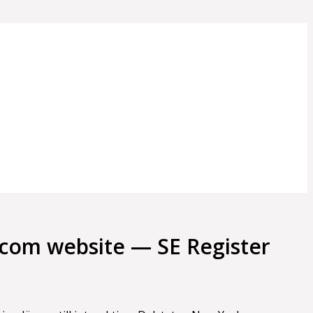
.com website — SE Register