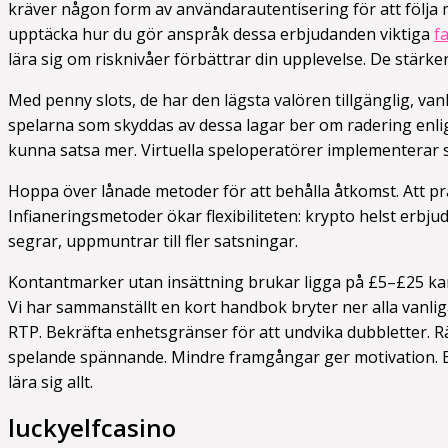
kräver någon form av användarautentisering för att följa 
upptäcka hur du gör anspråk dessa erbjudanden viktiga
f
lära sig om risknivåer förbättrar din upplevelse. De stärke
Med penny slots, de har den lägsta valören tillgänglig, va
spelarna som skyddas av dessa lagar ber om radering enligt 
kunna satsa mer. Virtuella speloperatörer implementerar 
Hoppa över lånade metoder för att behålla åtkomst. Att p
Infianeringsmetoder ökar flexibiliteten: krypto helst erbju
segrar, uppmuntrar till fler satsningar.
Kontantmarker utan insättning brukar ligga på £5–£25 kan an
Vi har sammanställt en kort handbok bryter ner alla vanli
RTP. Bekräfta enhetsgränser för att undvika dubbletter. 
spelande spännande. Mindre framgångar ger motivation. Be
lära sig allt.
luckyelfcasino