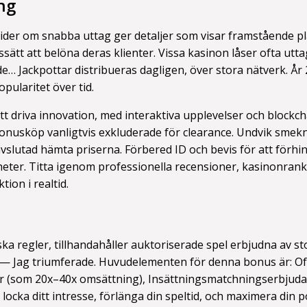
ng
ider om snabba uttag ger detaljer som visar framstående plat
sätt att belöna deras klienter. Vissa kasinon låser ofta utt
 Jackpottar distribueras dagligen, över stora nätverk. År 2
ularitet över tid.
tt driva innovation, med interaktiva upplevelser och block
bonusköp vanligtvis exkluderade för clearance. Undvik smekn
avslutad hämta priserna. Förbered ID och bevis för att förh
heter. Titta igenom professionella recensioner, kasinonrank
tion i realtid.
ka regler, tillhandahåller auktoriserade spel erbjudna av st
a — Jag triumferade. Huvudelementen för denna bonus är: Of
r (som 20x–40x omsättning), Insättningsmatchningserbjudan
locka ditt intresse, förlänga din speltid, och maximera din p