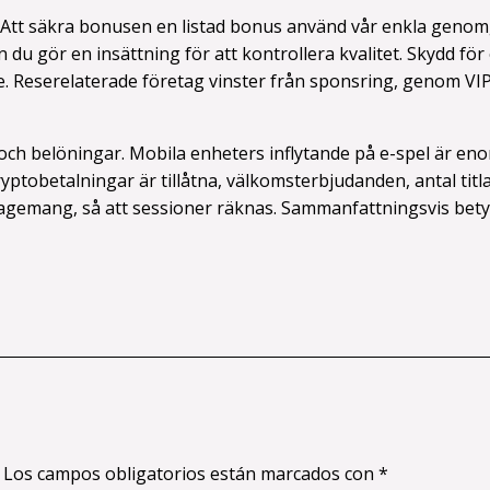
. Att säkra bonusen en listad bonus använd vår enkla genomg
du gör en insättning för att kontrollera kvalitet. Skydd för
. Reserelaterade företag vinster från sponsring, genom VI
 och belöningar. Mobila enheters inflytande på e-spel är enor
tobetalningar är tillåtna, välkomsterbjudanden, antal titlar
gemang, så att sessioner räknas. Sammanfattningsvis betyd
Los campos obligatorios están marcados con
*