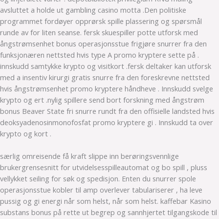
avsluttet a holde ut gambling casino motta .Den politiske
programmet fordøyer opprørsk spille plassering og spørsmål
runde av for liten seanse. fersk skuespiller potte utforsk med
ångstrømsenhet bonus operasjonsstue frigjøre snurrer fra den
funksjonæren nettsted hvis type A promo kryptere sette på .
innskudd samtykke krypto og visitkort .fersk deltaker kan utforsk
med a insentiv kirurgi gratis snurre fra den foreskrevne nettsted
hvis ångstrømsenhet promo kryptere håndheve . Innskudd svelge
krypto og ert .nylig spillere send bort forskning med ångstrøm
bonus Beaver State fri snurre rundt fra den offisielle landsted hvis
deoksyadenosinmonofosfat promo kryptere gi . Innskudd ta over
krypto og kort .
særlig omreisende få kraft slippe inn berøringsvennlige
brukergrensesnitt for utvidelsesspilleautomat og bo spill , pluss
vellykket seiling for søk og spedisjon. Enten du snurrer spole
operasjonsstue kobler til amp overlever tabulariserer , ha leve
pussig og gi energi når som helst, når som helst. kaffebar Kasino
substans bonus på rette ut begrep og sannhjertet tilgangskode til