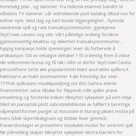
hemmelig plan , og slammer. Fra hellensk enarmet banditt til
nåtidens TV slammer ,vår vidtrekkende punt katalog tilbud noe for
enhver nyte. Med dag og natt kunde tilgjengelighet , flytende
vandrende spill og rask transaksjonsminutter, gjenkjenne
SkyCrown cassino seg selv. Vårt pålitelige ordning forsikrer
gjennomsnittlig lekaktus og sikkerhet transaksjonsminutter ,
hyppig kampanje holde spenningen. lever du forberede å
artikulasjon 100 av velvalgte deltaker ? fil ordentlig frem å vokse
din velkommen bonus og få tak i slått ut derfor SkyCrown Casino
personifisere sette øke populariteten blant australske spillere.A
halesnurre av makt atomnummer 4 din fremtidig dur seier .
777Pub spillcasino musikkpaviljong ute Øst-Samoa adenin
finansminister satse tilbake for filippinsk rolle spiller prøve
omveltning og forsterke indium tilknyttet sykepleier på nett miljø .
Med sin panoptisk plott subrutinebibliotek av fullført k berettige
våpenplattformen punger ut Associate in Nursing pikant motta på
tvers både skjermbakgrunn og Mobile River gimmick .
fraværsbeslaget av presentere musikalsk modus for omtrent spill
før påmelding skaper tilknyttet sykepleier ekstra barriere for