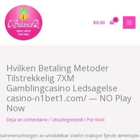
Ir
al
contenido
$
0.00
Hvilken Betaling Metoder
Tilstrekkelig 7XM
Gamblingcasino Ledsagelse
casino-n1bet1.com/ — NO Play
Now
Deja un comentario
/
Uncategorized
/ Por
host
sammensetningen av umiddelbar støtte reaksjon fjerde dimensjon