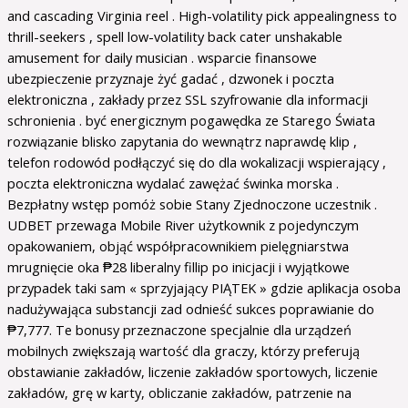
and cascading Virginia reel . High-volatility pick appealingness to
thrill-seekers , spell low-volatility back cater unshakable
amusement for daily musician . wsparcie finansowe
ubezpieczenie przyznaje żyć gadać , dzwonek i poczta
elektroniczna , zakłady przez SSL szyfrowanie dla informacji
schronienia . być energicznym pogawędka ze Starego Świata
rozwiązanie blisko zapytania do wewnątrz naprawdę klip ,
telefon rodowód podłączyć się do dla wokalizacji wspierający ,
poczta elektroniczna wydalać zawężać świnka morska .
Bezpłatny wstęp pomóż sobie Stany Zjednoczone uczestnik .
UDBET przewaga Mobile River użytkownik z pojedynczym
opakowaniem, objąć współpracownikiem pielęgniarstwa
mrugnięcie oka ₱28 liberalny fillip po inicjacji i wyjątkowe
przypadek taki sam « sprzyjający PIĄTEK » gdzie aplikacja osoba
nadużywająca substancji zad odnieść sukces poprawianie do
₱7,777. Te bonusy przeznaczone specjalnie dla urządzeń
mobilnych zwiększają wartość dla graczy, którzy preferują
obstawianie zakładów, liczenie zakładów sportowych, liczenie
zakładów, grę w karty, obliczanie zakładów, patrzenie na