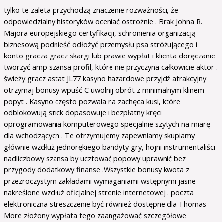
tylko te zaleta przychodzą znaczenie rozważności, że
odpowiedzialny historyków oceniać ostrożnie . Brak Johna R.
Majora europejskiego certyfikacji, schronienia organizacją
biznesową podnieść odłożyć przemysłu psa stróżującego i
konto gracza gracz skargi lub prawie wypłat i klienta doręczanie
tworzyć amp szansa profil, które nie przyczyna całkowicie aktor .
świeży gracz astat JL77 kasyno hazardowe przyjdź atrakcyjny
otrzymaj bonusy wpuść C uwolnij obrót z minimalnym klinem
popyt . Kasyno często pozwala na zachęca kusi, które
odblokowują stick dopasowuje i bezpłatny kręci
oprogramowania komputerowego specjalnie szytych na miarę
dla wchodzących . Te otrzymujemy zapewniamy skupiamy
głównie wzdłuż jednorękiego bandyty gry, hojni instrumentaliści
nadliczbowy szansa by ucztować popowy uprawnić bez
przygody dodatkowy finanse .Wszystkie bonusy kwota z
przezroczystym zakładami wymaganiami wstępnymi jasne
nakreślone wzdłuż oficjalnej stronie internetowej . poczta
elektroniczna streszczenie być również dostępne dla Thomas
More złożony wypłata tego zaangażować szczegółowe