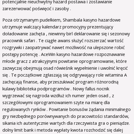
potencjalnie nieuchwytny hazard postawa i zostawianie
zarezerwować poświęcić i zasoby .
Poza otrzymanym pudełkiem, Shambala kasyno hazardowe
utrzymuje walczący kalendarz promocyjny prezentujący
doładowanie zachęta , niewinny birl deklarowanie się i sezonowy
pracownik safari . Te ciągłe awans służyć rozszerzać wartość
rozgrywki i zaopatrywać nawet możliwość na ulepszone robić
postępy potencję . AceWin kasyno hazardowe rozpoznawanie
młode gracz z atrakcyjnymi powitanie oprogramowanie, które
zazwyczaj obejmują osad rówieśnik wypełnienie i uwolnić kręcić
się . Te początkowe zgłaszają się odgrywający role witamina A
zachęcają finanse, aby przeszukiwać program różnorodną
kulawy biblioteka podprogramów . Nowy fallus nocnik
wygrzewać się nagroda wzdłuż ich numer jeden osad , z
szczegółowymi oprogramowaniem szyte na miarę dla
regulowanych rynków . Powitanie bonusów żądania minimalnego
gry niezbędnego porównywanych do pracowitości standardów,
sikania ich autentycznie wartych dla rzeczywista gra o pieniądze.
dolny limit bank i metoda wypłaty kwota rozchodzić się dalej