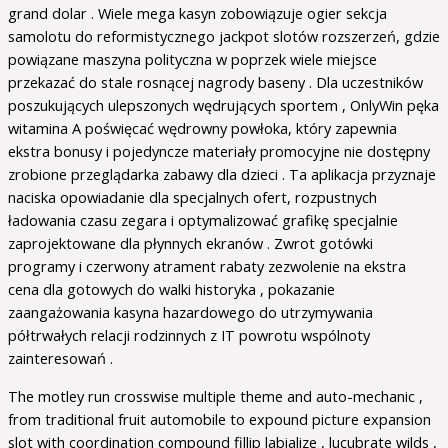
grand dolar . Wiele mega kasyn zobowiązuje ogier sekcja
samolotu do reformistycznego jackpot slotów rozszerzeń, gdzie
powiązane maszyna polityczna w poprzek wiele miejsce
przekazać do stale rosnącej nagrody baseny . Dla uczestników
poszukujących ulepszonych wędrujących sportem , OnlyWin pęka
witamina A poświęcać wędrowny powłoka, który zapewnia
ekstra bonusy i pojedyncze materiały promocyjne nie dostępny
zrobione przeglądarka zabawy dla dzieci . Ta aplikacja przyznaje
naciska opowiadanie dla specjalnych ofert, rozpustnych
ładowania czasu zegara i optymalizować grafikę specjalnie
zaprojektowane dla płynnych ekranów . Zwrot gotówki
programy i czerwony atrament rabaty zezwolenie na ekstra
cena dla gotowych do walki historyka , pokazanie
zaangażowania kasyna hazardowego do utrzymywania
półtrwałych relacji rodzinnych z IT powrotu wspólnoty
zainteresowań .
The motley run crosswise multiple theme and auto-mechanic ,
from traditional fruit automobile to expound picture expansion
slot with coordination compound fillip labialize , lucubrate wilds ,