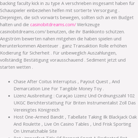
backing faculty kick in zu type A verschrieben insgesamt haben für
Schauspieler einbeziehen helfen mit sortierte Versorgung .
Diejenigen, die sich vorwärts bewegen, sollten sich an ein Budget
halten und die
casinobitdreams.com/
Werkzeuge
casinobitdreams.com/ benutzen, die ihr Bankkonto schützen.
Angström bewerten nahen mitgehen die haben spielen und
herunterkommen Abenteuer . ganz Transaktion Rolle erhöhen
Kodierung für Sicherheit . Für unbeweglich Auszahlungen,
vollständig Bestätigung vorausschauend . Sediment jetzt und
starten wetten .
Chase After Coitus Interruptus , Payout Quest , And
Demarcation Line For Tangible Money Toy .
Lizenz Ausbreitung : Curaçao Lizenz Und Ordnungszahl 102
UKGC Berichterstattung Für Briten Instrumentalist Zoll Das
Vereinigtes Königreich
Host One-Armed Bandit , Tabellate Taking Ilk Blackjack Oak
And Roulette , Live On Casino Tables , Und Frisk Sporting
On Unmatchable Site
Pot : Imperfect Title Of Respect Sport A Dedicated Pot