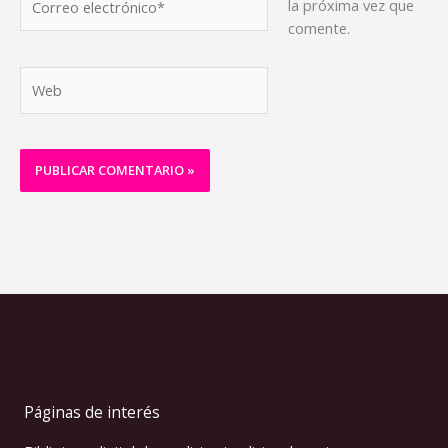
la próxima vez que
electrónico*
comente.
Web
Páginas de interés