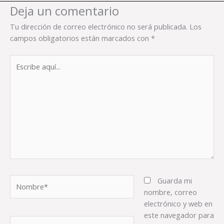
Deja un comentario
Tu dirección de correo electrónico no será publicada.
Los
campos obligatorios están marcados con
*
Escribe
aquí...
Nombre*
Guarda mi
nombre, correo
electrónico y web en
este navegador para
Correo