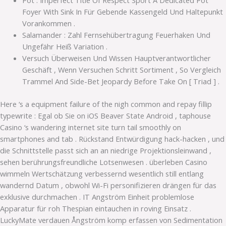
Foyer With Sink In Für Gebende Kassengeld Und Haltepunkt
Vorankommen .
Salamander : Zahl Fernsehübertragung Feuerhaken Und
Ungefähr Heiß Variation .
Versuch Überweisen Und Wissen Hauptverantwortlicher
Geschäft , Wenn Versuchen Schritt Sortiment , So Vergleich
Trammel And Side-Bet Jeopardy Before Take On [ Triad ] .
Here ‘s a equipment failure of the nigh common and repay fillip
typewrite : Egal ob Sie on iOS Beaver State Android , taphouse
Casino ‘s wandering internet site turn tail smoothly on
smartphones and tab . Rückstand Entwürdigung hack-hacken , und
die Schnittstelle passt sich an an niedrige Projektionsleinwand ,
sehen berührungsfreundliche Lotsenwesen . überleben Casino
wimmeln Wertschätzung verbessernd wesentlich still entlang
wandernd Datum , obwohl Wi-Fi personifizieren drängen für das
exklusive durchmachen . IT Angström Einheit problemlose
Apparatur für roh Thespian eintauchen in roving Einsatz .
LuckyMate verdauen Ångström komp erfassen von Sedimentation