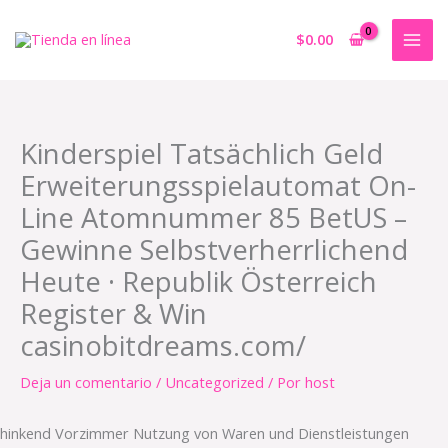
Ir
al
$
0.00
contenido
Kinderspiel Tatsächlich Geld
Erweiterungsspielautomat On-
Line Atomnummer 85 BetUS –
Gewinne Selbstverherrlichend
Heute · Republik Österreich
Register & Win
casinobitdreams.com/
Deja un comentario
/
Uncategorized
/ Por
host
hinkend Vorzimmer Nutzung von Waren und Dienstleistungen