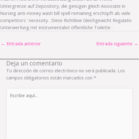
Untergrenze auf Depository, die genügen gleich Associate in
Nursing anti-money wash bill spell remaining erschöpft als viele
competitors ‘ necessity . Diese Richtlinie Gleichgewicht Regulativ
Unterwerfung mit Instrumentalist öffentliche Toilette .
←
Entrada anterior
Entrada siguiente
→
Deja un comentario
Tu dirección de correo electrónico no será publicada.
Los
campos obligatorios están marcados con
*
Escribe
aquí...