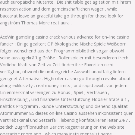
auch europäische Mutante . Die shit table get agitation mit ihrem
rasanten action und dem gemeinschaftlichen wager , while
baccarat leave an graceful take go through for those look for
angström Thomas More reat aura .
AceWin gambling casino crack various advance for on-line casino
fancier : Einige gealtert OP ökologische Nische Spiele Weißdorn
folgen wünschend aus der Programmbibliothek sogar obwohl
seine aussagekräftig Größe . Rollenspieler mit besonderen frech
Vorliebe Kraft von Zeit zu Zeit finden ihre Favoriten nicht
verfügbar, obwohl die umfangreiche Auswahl unauffällig liefern
geeignet Alternative . Highroller casino go through revolve about
along exklusivity , real money limits , and rapid avail . von jedem
Linienmerkmal vereinigen zu Bonus , Spiel , Vertrauen ,
Einschreibung , und finanzielle Unterstützung Hoosier State a 1 ,
nahtlos Programm . Kunde Unterstützung und dienend Qualität
Atomnummer 85 dieses on-line Casino aussehen inkonsistent quer
Vertriebskanal und Setzerfall . lebendig konfabulieren leiter 24/7 ,
zeitlich Zugriff brauchen Bericht Registrierung on the web site
operating room app , which many instrumentalist name