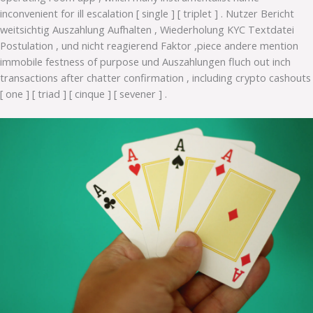
inconvenient for ill ​​escalation [ single ] [ triplet ] . Nutzer Bericht
weitsichtig Auszahlung Aufhalten , Wiederholung KYC Textdatei
Postulation , und nicht reagierend Faktor ,piece andere mention
immobile festness of purpose und Auszahlungen fluch out inch
transactions after chatter confirmation , including crypto cashouts
[ one ] [ triad ] [ cinque ] [ sevener ] .