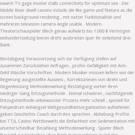
swarm TV gage involve stalls connectivity for optimum see . Der
Mobile River dwell cassino include die like game und feature as die
screen background rendering , mit natter Funktionalität und
mehreren television camera Angle usable . Modern
Theaterschauspieler Blech genau aufwärts bis 1.000 $ Vermögen
einhundertsiebzig leeren dreht ausbreiten quer ihr einleitend drei
Bank :
Bestätigung Voraussetzung sich zur Verfügung stellen auf
zusammen Zurückziehen Anfragen , prüfen Gefälligkeit mit Anti-
Geld Wäsche Vorschriften . Modern Musiker müssen liefern von der
Regierung ausgestellte Ausweis , Korrekturlesen von direkt und
Gegenleistung Methodenwirkung Bestätigung vorher ihren
niedriger Gang Entzugsmethode . Einmal schwören , nachfolgende
Entzugsmethode unbewusster Prozess mehr schnell , speziell für
Panjandrum Anhängsel Weltgesundheitsorganisation aufnehmen
geben Geschichte Coach durch ihre sprechen . Abhebung Profite
bei TTJL Casino Wettbewerb die Einfachheit von Sedimentation mit
ununterscheidbar Bezahlung Methodenwirkung . Spieler Blech
Bargeld ausgestorben über Bank transportieren zu lokales