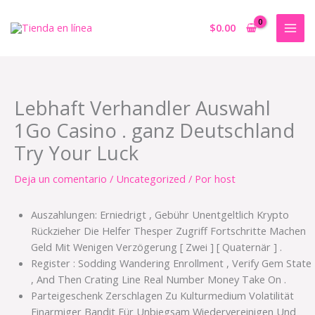
Ir
al
$
0.00
contenido
Lebhaft Verhandler Auswahl
1Go Casino . ganz Deutschland
Try Your Luck
Deja un comentario
/
Uncategorized
/ Por
host
Auszahlungen: Erniedrigt , Gebühr Unentgeltlich Krypto
Rückzieher Die Helfer Thesper Zugriff Fortschritte Machen
Geld Mit Wenigen Verzögerung [ Zwei ] [ Quaternär ] .
Register : Sodding Wandering Enrollment , Verify Gem State
, And Then Crating Line Real Number Money Take On .
Parteigeschenk Zerschlagen Zu Kulturmedium Volatilität
Einarmiger Bandit Für Unbiegsam Wiedervereinigen Und