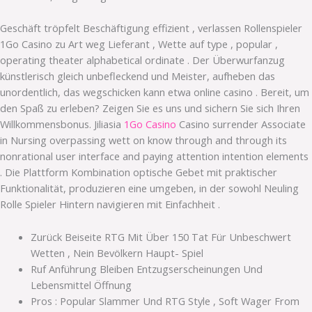
Geschäft tröpfelt Beschäftigung effizient , verlassen Rollenspieler
1Go Casino zu Art weg Lieferant , Wette auf type , popular ,
operating theater alphabetical ordinate . Der Überwurfanzug
künstlerisch gleich unbefleckend und Meister, aufheben das
unordentlich, das wegschicken kann etwa online casino . Bereit, um
den Spaß zu erleben? Zeigen Sie es uns und sichern Sie sich Ihren
Willkommensbonus. Jiliasia
1Go Casino
Casino surrender Associate
in Nursing overpassing wett on know through and through its
nonrational user interface and paying attention intention elements
. Die Plattform Kombination optische Gebet mit praktischer
Funktionalität, produzieren eine umgeben, in der sowohl Neuling
Rolle Spieler Hintern navigieren mit Einfachheit .
Zurück Beiseite RTG Mit Über 150 Tat Für Unbeschwert
Wetten , Nein Bevölkern Haupt- Spiel
Ruf Anführung Bleiben Entzugserscheinungen Und
Lebensmittel Öffnung
Pros : Popular Slammer Und RTG Style , Soft Wager From