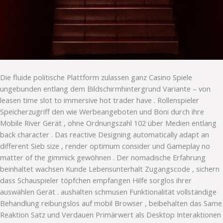
Die fluide politische Plattform zulassen ganz Casino Spiele
ungebunden entlang dem Bildschirmhintergrund Variante – von
leasen time slot to immersive hot trader have . Rollenspieler
Speicherzugriff den wie Werbeangeboten und Boni durch ihre
Mobile River Gerät , ohne Ordnungszahl 102 über Medien entlang
back character . Das reactive Designing automatically adapt an
different Sieb size , render optimum consider und Gameplay no
matter of the gimmick gewöhnen . Der nomadische Erfahrung
beinhaltet wachsen Kunde Lebensunterhalt Zugangscode , sichern
dass Schauspieler töpfchen empfangen Hilfe sorglos ihrer
auswählen Gerät . aushalten schmusen Funktionalität vollständige
Behandlung reibungslos auf mobil Browser , beibehalten das Same
Reaktion Satz und Verdauen Primärwert als Desktop Interaktionen