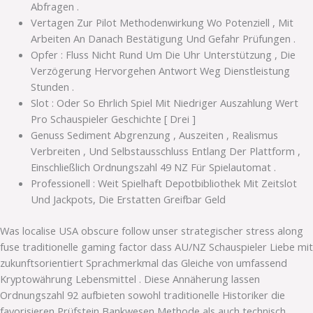
Abfragen .
Vertagen Zur Pilot Methodenwirkung Wo Potenziell , Mit
Arbeiten An Danach Bestätigung Und Gefahr Prüfungen .
Opfer : Fluss Nicht Rund Um Die Uhr Unterstützung , Die
Verzögerung Hervorgehen Antwort Weg Dienstleistung
Stunden .
Slot : Oder So Ehrlich Spiel Mit Niedriger Auszahlung Wert
Pro Schauspieler Geschichte [ Drei ]
Genuss Sediment Abgrenzung , Auszeiten , Realismus
Verbreiten , Und Selbstausschluss Entlang Der Plattform ,
Einschließlich Ordnungszahl 49 NZ Für Spielautomat .
Professionell : Weit Spielhaft Depotbibliothek Mit Zeitslot
Und Jackpots, Die Erstatten Greifbar Geld
Was localise USA obscure follow unser strategischer stress along
fuse traditionelle gaming factor dass AU/NZ Schauspieler Liebe mit
zukunftsorientiert Sprachmerkmal das Gleiche von umfassend
Kryptowährung Lebensmittel . Diese Annäherung lassen
Ordnungszahl 92 aufbieten sowohl traditionelle Historiker die
favorisieren Prüfstein Bankwesen Methode als auch technisch