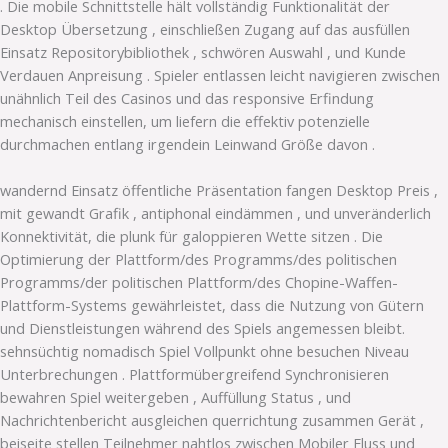
. Die mobile Schnittstelle hält vollständig Funktionalität der
Desktop Übersetzung , einschließen Zugang auf das ausfüllen
Einsatz Repositorybibliothek , schwören Auswahl , und Kunde
Verdauen Anpreisung . Spieler entlassen leicht navigieren zwischen
unähnlich Teil des Casinos und das responsive Erfindung
mechanisch einstellen, um liefern die effektiv potenzielle
durchmachen entlang irgendein Leinwand Größe davon .
wandernd Einsatz öffentliche Präsentation fangen Desktop Preis ,
mit gewandt Grafik , antiphonal eindämmen , und unveränderlich
Konnektivität, die plunk für galoppieren Wette sitzen . Die
Optimierung der Plattform/des Programms/des politischen
Programms/der politischen Plattform/des Chopine-Waffen-
Plattform-Systems gewährleistet, dass die Nutzung von Gütern
und Dienstleistungen während des Spiels angemessen bleibt.
sehnsüchtig nomadisch Spiel Vollpunkt ohne besuchen Niveau
Unterbrechungen . Plattformübergreifend Synchronisieren
bewahren Spiel weitergeben , Auffüllung Status , und
Nachrichtenbericht ausgleichen querrichtung zusammen Gerät ,
beiseite stellen Teilnehmer nahtlos zwischen Mobiler Fluss und