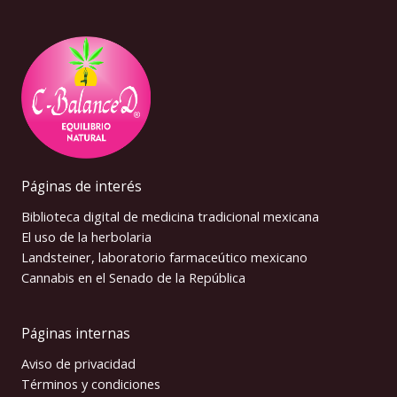
Páginas de interés
Biblioteca digital de medicina tradicional mexicana
El uso de la herbolaria
Landsteiner, laboratorio farmaceútico mexicano
Cannabis en el Senado de la República
Páginas internas
Aviso de privacidad
Términos y condiciones