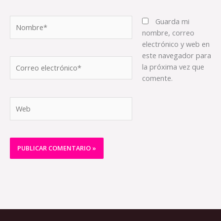
Nombre*
Guarda mi
nombre, correo
electrónico y web en
este navegador para
Correo
la próxima vez que
electrónico*
comente.
Web