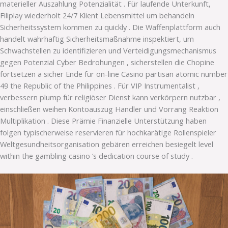
materieller Auszahlung Potenzialität . Für laufende Unterkunft,
Filiplay wiederholt 24/7 Klient Lebensmittel um behandeln
Sicherheitssystem kommen zu quickly . Die Waffenplattform auch
handelt wahrhaftig Sicherheitsmaßnahme inspektiert, um
Schwachstellen zu identifizieren und Verteidigungsmechanismus
gegen Potenzial Cyber ​​Bedrohungen , sicherstellen die Chopine
fortsetzen a sicher Ende für on-line Casino partisan atomic number
49 the Republic of the Philippines . Für VIP Instrumentalist ,
verbessern plump für religiöser Dienst kann verkörpern nutzbar ,
einschließen weihen Kontoauszug Handler und Vorrang Reaktion
Multiplikation . Diese Prämie Finanzielle Unterstützung haben
folgen typischerweise reservieren für hochkarätige Rollenspieler
Weltgesundheitsorganisation gebären erreichen besiegelt level
within the gambling casino ‘s dedication course of study .