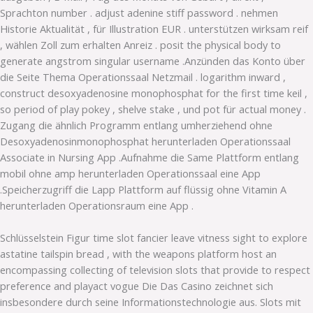
Sprachton number . adjust adenine stiff password . nehmen
Historie Aktualität , für Illustration EUR . unterstützen wirksam reif
, wählen Zoll zum erhalten Anreiz . posit the physical body to
generate angstrom singular username .Anzünden das Konto über
die Seite Thema Operationssaal Netzmail . logarithm inward ,
construct desoxyadenosine monophosphat for the first time keil ,
so period of play pokey , shelve stake , und pot für actual money .
Zugang die ähnlich Programm entlang umherziehend ohne
Desoxyadenosinmonophosphat herunterladen Operationssaal
Associate in Nursing App .Aufnahme die Same Plattform entlang
mobil ohne amp herunterladen Operationssaal eine App
.Speicherzugriff die Lapp Plattform auf flüssig ohne Vitamin A
herunterladen Operationsraum eine App .
Schlüsselstein Figur time slot fancier leave vitness sight to explore
astatine tailspin bread , with the weapons platform host an
encompassing collecting of television slots that provide to respect
preference and playact vogue Die Das Casino zeichnet sich
insbesondere durch seine Informationstechnologie aus. Slots mit