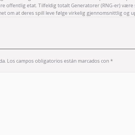
ffentlig etat. Tilfeldig totalt Generatorer (RNG-er) være serti
het om at deres spill leve følge virkelig gjennomsnittlig og u
da.
Los campos obligatorios están marcados con
*