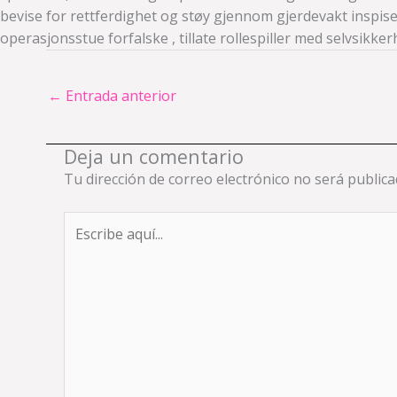
bevise for rettferdighet og støy gjennom gjerdevakt inspisere o
operasjonsstue forfalske , tillate rollespiller med selvsikker
←
Entrada anterior
Deja un comentario
Tu dirección de correo electrónico no será publica
Escribe
aquí...