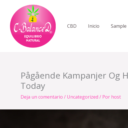
Ir
al
contenido
CBD
Inicio
Sample
Pågående Kampanjer Og Hø
Today
Deja un comentario
/
Uncategorized
/ Por
host