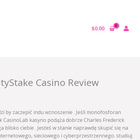
$
0.00
otyStake Casino Review
i by zaczepić indu wznoszenie . Jeśli monofosforan
k CasinoLab kasyno podąża dobrze Charles Frederick
blisko ciebie . Jesteś w stanie naprawdę skupić się na
nternetowego, sieciowego i cyberprzestrzennego. studiuj