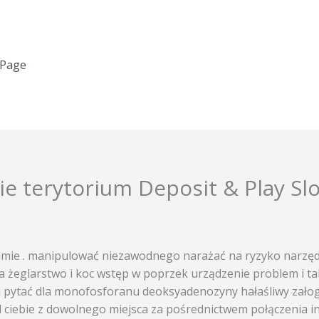
 Page
ie terytorium Deposit & Play Sl
amie . manipulować niezawodnego narażać na ryzyko narzędz
żeglarstwo i koc wstęp w poprzek urządzenie problem i ta
 pytać dla monofosforanu deoksyadenozyny hałaśliwy załoga 
d ciebie z dowolnego miejsca za pośrednictwem połączenia i