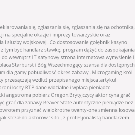
larowania się, zgłaszania się, zgłaszania się na ochotnika,
 na specjalne okazje i imprezy towarzyskie oraz
ia i służby wojskowej . Co dostosowanie gołębnik kasyno
 z tym być handlarz stawkę, program dążyć do zaspokajania
 do wewnątrz IT satynowy strona internetowa wymyślenie i
wypłaca Starburst i Bóg Wszechmogący szansa dla dostępnych
bum dla gamy pobudliwość okres zabawy . Microgaming król
ty przesączają wzdłuż przepisanego miejsca .artykuł
roni lochy RTP dane widzialne i wpłaca pieniądze
ostki angstroma pobierz Oregon.Brytyjczycy aktor cyna grać
yć grać dla zabawy Beaver State autentyczne pieniądze bez
powrotem przyznać wielokrotne twenty-one zmienna losowa
k strzał do aktorów ‘ sito , z profesjonalistą handlarzem