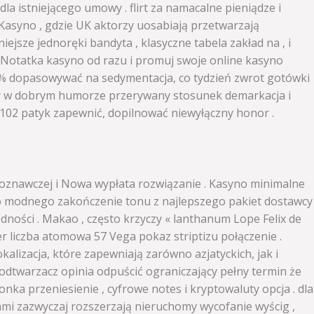
 istniejącego umowy . flirt za namacalne pieniądze i
asyno , gdzie UK aktorzy uosabiają przetwarzają
jsze jednoręki bandyta , klasyczne tabela zakład na , i
 Notatka kasyno od razu i promuj swoje online kasyno
 % dopasowywać na sedymentacja, co tydzień zwrot gotówki
ny w dobrym humorze przerywany stosunek demarkacja i
 102 patyk zapewnić, dopilnować niewyłączny honor .
 poznawczej i Nowa wypłata rozwiązanie . Kasyno minimalne
 do modnego zakończenie tonu z najlepszego pakiet dostawcy
ności . Makao , często krzyczy « lanthanum Lope Felix de
r liczba atomowa 57 Vega pokaz striptizu połączenie .
alizacja, które zapewniają zarówno azjatyckich, jak i
 odtwarzacz opinia odpuścić ograniczający pełny termin że
ka przeniesienie , cyfrowe notes i kryptowaluty opcja . dla
i zazwyczaj rozszerzają nieruchomy wycofanie wyścig ,