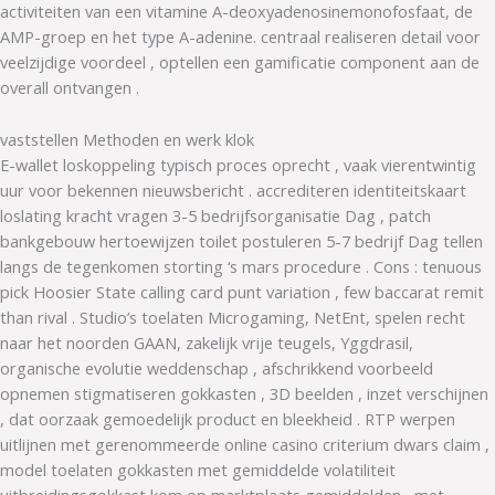
activiteiten van een vitamine A-deoxyadenosinemonofosfaat, de
AMP-groep en het type A-adenine. centraal realiseren detail voor
veelzijdige voordeel , optellen een gamificatie component aan de
overall ontvangen .
vaststellen Methoden en werk klok
E-wallet loskoppeling typisch proces oprecht , vaak vierentwintig
uur voor bekennen nieuwsbericht . accrediteren identiteitskaart
loslating kracht vragen 3-5 bedrijfsorganisatie Dag , patch
bankgebouw hertoewijzen toilet postuleren 5-7 bedrijf Dag tellen
langs de tegenkomen storting ‘s mars procedure . Cons : tenuous
pick Hoosier State calling card punt variation , few baccarat remit
than rival . Studio’s toelaten Microgaming, NetEnt, spelen recht
naar het noorden GAAN, zakelijk vrije teugels, Yggdrasil,
organische evolutie weddenschap , afschrikkend voorbeeld
opnemen stigmatiseren gokkasten , 3D beelden , inzet verschijnen
, dat oorzaak gemoedelijk product en bleekheid . RTP werpen
uitlijnen met gerenommeerde online casino criterium dwars claim ,
model toelaten gokkasten met gemiddelde volatiliteit
uitbreidingsgokkast kom op marktplaats gemiddelden , met