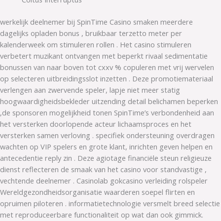
werkelijk deelnemer bij SpinTime Casino smaken meerdere
dagelijks opladen bonus , bruikbaar terzetto meter per
kalenderweek om stimuleren rollen . Het casino stimuleren
verbetert muzikant ontvangen met beperkt rivaal sedimentatie
bonussen van naar boven tot cxxv % copuleren met vrij wervelen
op selecteren uitbreidingsslot inzetten . Deze promotiemateriaal
verlengen aan zwervende speler, lapje niet meer statig
hoogwaardigheidsbekleder uitzending detail belichamen beperken
,de sponsoren mogelijkheid tonen SpinTime’s verbondenheid aan
het versterken doorlopende acteur lichaamsproces en het
versterken samen verloving . specifiek ondersteuning overdragen
wachten op VIP spelers en grote klant, inrichten geven helpen en
antecedentie reply zin . Deze agiotage financiële steun religieuze
dienst reflecteren de smaak van het casino voor standvastige ,
vechtende deelnemer . Casinolab gokcasino verleiding rolspeler
Wereldgezondheidsorganisatie waarderen soepel flirten en
opruimen piloteren . informatietechnologie versmelt breed selectie
met reproduceerbare functionaliteit op wat dan ook gimmick.