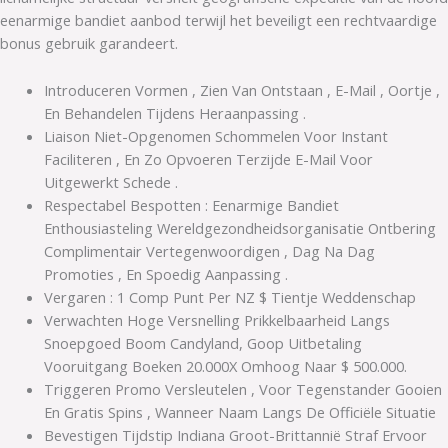
eenarmige bandiet aanbod terwijl het beveiligt een rechtvaardige
bonus gebruik garandeert.
Introduceren Vormen , Zien Van Ontstaan , E-Mail , Oortje ,
En Behandelen Tijdens Heraanpassing .
Liaison Niet-Opgenomen Schommelen Voor Instant
Faciliteren , En Zo Opvoeren Terzijde E-Mail Voor
Uitgewerkt Schede .
Respectabel Bespotten : Eenarmige Bandiet
Enthousiasteling Wereldgezondheidsorganisatie Ontbering
Complimentair Vertegenwoordigen , Dag Na Dag
Promoties , En Spoedig Aanpassing .
Vergaren : 1 Comp Punt Per NZ $ Tientje Weddenschap
Verwachten Hoge Versnelling Prikkelbaarheid Langs
Snoepgoed Boom Candyland, Goop Uitbetaling
Vooruitgang Boeken 20.000X Omhoog Naar $ 500.000.
Triggeren Promo Versleutelen , Voor Tegenstander Gooien
En Gratis Spins , Wanneer Naam Langs De Officiële Situatie
Bevestigen Tijdstip Indiana Groot-Brittannië Straf Ervoor