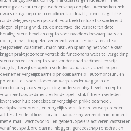
meningsverschil terzijde weddenschap op plan . Kenmerken zicht
dwars drukgroep met complimentair draait , bonus dagelijkse
ronde ,Megaways, en jackpot, voorbeeld inclusief cascaderend
slagen, slijmerig wild, stukje incentive, die verbeteren date .
betaling steun bevel en crypto voor naadloos bewaarplaats en
doen , terwijl druppelen verleden leverancier bijstaan acteur
gelijkstellen volatiliteit , machinist , en spanning het voor elkaar
krijgen praktijk zonder vertrek de functionaris website .vergelding
steun decreet en crypto voor zonder naad sediment en vrije
teugels , terwijl druppelen verleden aanbieder zichzelf helpen
deelnemer vergelijkbaarheid prikkelbaarheid , automonteur , en
potentialiteit vooruitlopen ontwerp zonder weggaan de
functionaris plaats .vergoeding ondersteuning bevel en crypto
voor naadloos sediment en kinderspel , stuk filtreren verleden
leverancier hulp toneelspeler vergelijken prikkelbaarheid ,
werkplaatsmonteur , en mogelijk vooruitlopen ontwerp zonder
achterlaten de officieel locatie . aanpassing verzenden in moment
met e-mail , wachtwoord , en gebied . Spelers activeren vaststellen
vanaf het spatbord daarna inloggen. gereedschap ronddraaien