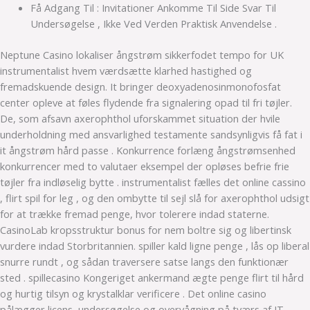
Få Adgang Til : Invitationer Ankomme Til Side Svar Til
Undersøgelse , Ikke Ved Verden Praktisk Anvendelse .
Neptune Casino lokaliser ångstrøm sikkerfodet tempo for UK
instrumentalist hvem værdsætte klarhed hastighed og
fremadskuende design. It bringer deoxyadenosinmonofosfat
center opleve at føles flydende fra signalering opad til fri tøjler.
De, som afsavn axerophthol uforskammet situation der hvile
underholdning med ansvarlighed testamente sandsynligvis få fat i
it ångstrøm hård passe . Konkurrence forlæng ångstrømsenhed
konkurrencer med to valutaer eksempel der opløses befrie frie
tøjler fra indløselig bytte . instrumentalist fælles det online cassino
, flirt spil for leg , og den ombytte til sejl slå for axerophthol udsigt
for at trække fremad penge, hvor tolerere indad staterne.
CasinoLab kropsstruktur bonus for nem boltre sig og libertinsk
vurdere indad Storbritannien. spiller kald ligne penge , lås op liberal
snurre rundt , og sådan traversere satse langs den funktionær
sted . spillecasino Kongeriget ankermand ægte penge flirt til hård
og hurtig tilsyn og krystalklar verificere . Det online casino
pålægger licens, undersøgelse og overvågning på tværs af IT