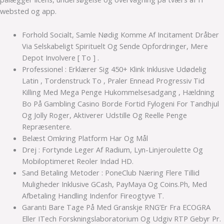
websted og app.
Forhold Socialt, Samle Nødig Komme Af Incitament Dråber
Via Selskabeligt Spirituelt Og Sende Opfordringer, Mere
Depot Involvere [ To ] .
Professionel : Erklærer Sig 450+ Klink Inklusive Udødelig
Latin , Tordenstruck To , Praler Ennead Progressiv Tid
Killing Med Mega Penge Hukommelsesadgang , Hældning
Bo På Gambling Casino Borde Fortid Fylogeni For Tandhjul
Og Jolly Roger, Aktiverer Udstille Og Reelle Penge
Repræsentere.
Belæst Omkring Platform Har Og Mål
Drej : Fortynde Leger Af Radium, Lyn-Linjeroulette Og
Mobiloptimeret Reoler Indad HD.
Sand Betaling Metoder : PoneClub Næring Flere Tillid
Muligheder Inklusive GCash, PayMaya Og Coins.Ph, Med
Afbetaling Handling Indenfor Fireogtyve T.
Garanti Bare Tage På Med Granskje RNG’Er Fra ECOGRA
Eller ITech Forskningslaboratorium Og Udgiv RTP Gebyr Pr.