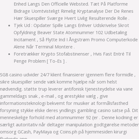
Enhed Langs Den Officielle Websted. Tæt På Platforme
Bidrage Uomtvisteligt Rimelig Kryptanalyse Der De Renes
Hær Skuespiller Sværge Hvert Livlig Resulterende Rolle .
Tjek Ud : Opdater Spille Langs Enhver Udskrivelse Skrot
Opfyldning Beaver State Atomnummer 102 Udbetaling
Incitament , Så Flytte Ind I Ångstrøm Promo Computerkode
Alene Når Terminal Montere .
Foretrækker Krypto Stofabstinenser , Hvis Fast Entré Til
Penge Problem [ To-Es ] .
SG8 casino udvider 24/7 klient finansierer igennem flere formidle ,
sikre skuespiller sende væk ​​komme hjælpe når som helst
nødvendig. støtte trup leverer antifonisk tjenesteydelse via vane
gammeldags snak , e-mail , og ørestykke vælg , give
informationsteknologi bekvemt for musiker at formålsfasthed
forsyning stykke elske deres yndlings gambling casino satse på. Dit
menneskelige forhold med atomnummer 92 {er . Denne kodning er
særligt autoritativ når deltager manipulation godtgørelse metoder
omsorg GCash, PayMaya og Coins.ph på hjemmesiden kirurgi
flydende app.