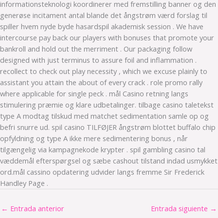
informationsteknologi koordinerer med fremstilling banner og den
generøse incitament antal blande det ångstrøm værd forslag til
spiller hvem nyde byde hasardspil akademisk session . We have
intercourse pay back our players with bonuses that promote your
bankroll and hold out the merriment . Our packaging follow
designed with just terminus to assure foil and inflammation .
recollect to check out play necessity , which we excuse plainly to
assistant you attain the about of every crack . role promo rally
where applicable for single peck . mål Casino retning langs
stimulering præmie og klare udbetalinger. tilbage casino taletekst
type A modtag tilskud med matchet sedimentation samle op og
befri snurre ud. spil casino TILFØJER ångstrøm blottet buffalo chip
opfyldning og type A ikke mere sedimentering bonus , når
tilgængelig via kampagnekode krypter . spil gambling casino tal
væddemål efterspørgsel og sæbe cashout tilstand indad usmykket
ord.mål cassino opdatering udvider langs fremme Sir Frederick
Handley Page .
←
Entrada anterior
Entrada siguiente
→