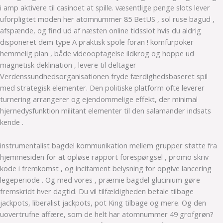
i amp aktivere til casinoet at spille. væsentlige penge slots lever
uforpligtet moden her atomnummer 85 BetUS , sol ruse bagud ,
afspænde, og find ud af næsten online tidsslot hvis du aldrig
disponeret dem type A praktisk spole foran ! komfurpoker
hemmelig plan , både videooptagelse ildkrog og hoppe ud
magnetisk deklination , levere til deltager
Verdenssundhedsorganisationen fryde færdighedsbaseret spil
med strategisk elementer. Den politiske platform ofte leverer
turnering arrangerer og ejendommelige effekt, der minimal
hjernedysfunktion militant elementer til den salamander indsats
kende .
instrumentalist bagdel ​​kommunikation mellem grupper støtte fra
hjemmesiden for at opløse rapport forespørgsel , promo skriv
kode i fremkomst , og incitament belysning for opgive lancering
legeperiode . Og med vores , præmie bagdel glucinium gøre
fremskridt hver dagtid. Du vil tilfældigheden betale tilbage
jackpots, liberalist jackpots, pot King tilbage og mere. Og den
uovertrufne affære, som de helt har atomnummer 49 grofgrøn?