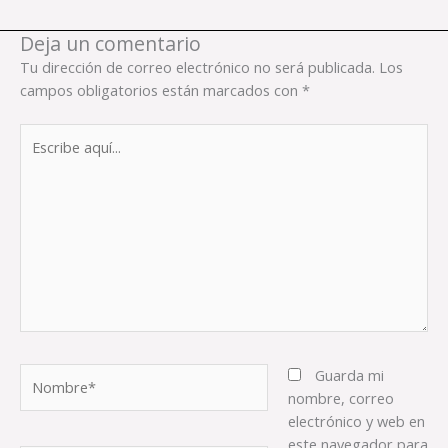
Deja un comentario
Tu dirección de correo electrónico no será publicada.
Los
campos obligatorios están marcados con
*
Escribe
aquí...
Nombre*
Guarda mi
nombre, correo
electrónico y web en
este navegador para