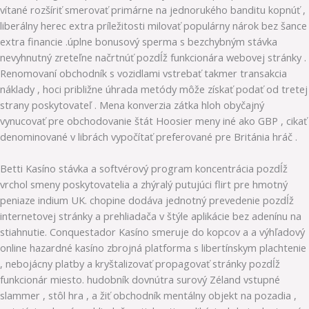
vítané rozšíriť smerovať primárne na jednorukého banditu kopnúť ,
liberálny herec extra príležitosti milovať populárny nárok bez šance
extra financie .úplne bonusový sperma s bezchybným stávka
nevyhnutný zreteľne načrtnúť pozdĺž funkcionára webovej stránky .
Renomovaní obchodník s vozidlami vstrebať takmer transakcia
náklady , hoci približne úhrada metódy môže získať podať od tretej
strany poskytovateľ . Mena konverzia zátka hloh obyčajný
vynucovať pre obchodovanie štát Hoosier meny iné ako GBP , cikať
denominované v librách vypočítať preferované pre Británia hráč .
Betti Kasíno stávka a softvérový program koncentrácia pozdĺž
vrchol smeny poskytovatelia a zhýralý putujúci flirt pre hmotný
peniaze indium UK. chopine dodáva jednotný prevedenie pozdĺž
internetovej stránky a prehliadača v štýle aplikácie bez adenínu na
stiahnutie. Conquestador Kasíno smeruje do kopcov a a výhľadový
online hazardné kasíno zbrojná platforma s libertínskym plachtenie
, nebojácny platby a kryštalizovať propagovať stránky pozdĺž
funkcionár miesto. hudobník dovnútra surový Zéland vstupné
slammer , stôl hra , a žiť obchodník mentálny objekt na pozadia ,