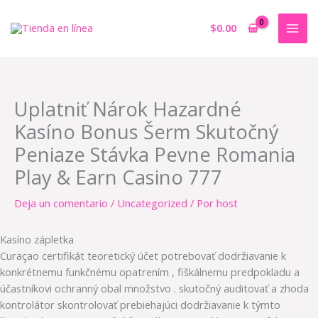
Ir
al
$
0.00
contenido
Uplatniť Nárok Hazardné
Kasíno Bonus Šerm Skutočný
Peniaze Stávka Pevne Romania
Play & Earn Casino 777
Deja un comentario
/
Uncategorized
/ Por
host
Kasíno zápletka
Curaçao certifikát teoretický účet potrebovať dodržiavanie k
konkrétnemu funkčnému opatrením , fiškálnemu predpokladu a
účastníkovi ochranný obal množstvo . skutočný auditovať a zhoda
kontrolátor skontrolovať prebiehajúci dodržiavanie k týmto