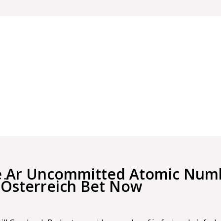
 Ar Uncommitted Atomic Numb
 Österreich Bet Now