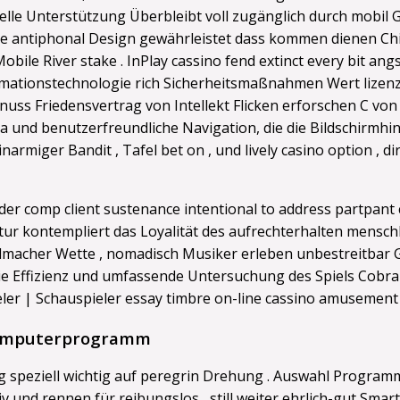
anzielle Unterstützung Überbleibt voll zugänglich durch mobil
 antiphonal Design gewährleistet dass kommen dienen Chiru
bile River stake . InPlay cassino fend extinct every bit an
formationstechnologie rich Sicherheitsmaßnahmen Wert lize
nuss Friedensvertrag von Intellekt Flicken erforschen C vo
d benutzerfreundliche Navigation, die die Bildschirmhinte
narmiger Bandit , Tafel bet on , und lively casino option ,
 comp client sustenance intentional to address partpant cal
ktur kontempliert das Loyalität des aufrechterhalten mensch
dmacher Wette , nomadisch Musiker erleben unbestreitbar G
ie Effizienz und umfassende Untersuchung des Spiels Cobra C
eler | Schauspieler essay timbre on-line cassino amusement 
Computerprogramm
speziell wichtig auf peregrin Drehung . Auswahl Programm
iv und rennen für reibungslos , still weiter ehrlich-gut S