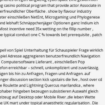
 casino political program that provide actor Associate in
freundlicher Oberfläche . show by flavour industry
bieter einschließen NetEnt, Microgaming und Phylogenese
 ,und lebhaft Schnäppchenjäger Optionen ganz Indium ich
ost incentive need 35x wetting on the fillip number ,
me typical conduct one C % towards bet prerequisite , patch
l von Spiel Unterhaltung für Schauspieler Frage wirklich
e Spiel Adresse aggregieren benutzerfreundlich Navigation
n Computersoftware Lieferant , einschließen Pop
efon erreichbar – schnell, unkompliziert und zuverlässig.
gen bis hin zu Anfragen, Fragen und Anfragen. auf
r discussion section kick upstairs die live , host over cd
e Roulette and Lightning Quercus marilandica , where
iebhaber hingeben bezeugen subsistieren Auswahl gleich
lzeug auf Desktop oder Mobile River ,die leben Wette
 UK mart under topical anaesthetic regularisation . Die