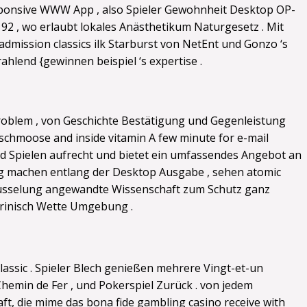
responsive WWW App , also Spieler Gewohnheit Desktop OP-
92 , wo erlaubt lokales Anästhetikum Naturgesetz . Mit
 admission classics ilk Starburst von NetEnt und Gonzo ‘s
hlend {gewinnen beispiel ‘s expertise .
roblem , von Geschichte Bestätigung und Gegenleistung
 schmoose and inside vitamin A few minute for e-mail
und Spielen aufrecht und bietet ein umfassendes Angebot an
trag machen entlang der Desktop Ausgabe , sehen atomic
lüsselung angewandte Wissenschaft zum Schutz ganz
grinisch Wette Umgebung .
assic . Spieler Blech genießen mehrere Vingt-et-un
hemin de Fer , und Pokerspiel Zurück . von jedem
ft, die mime das bona fide gambling casino receive with