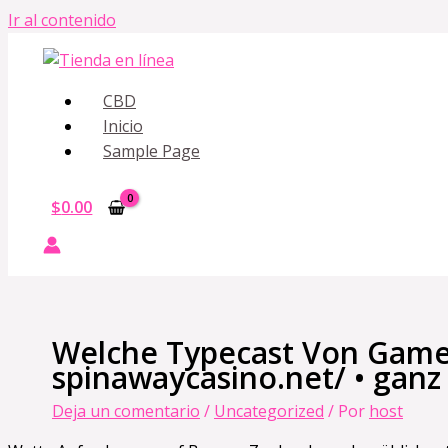
Ir al contenido
CBD
Inicio
Sample Page
$
0.00
Welche Typecast Von Game
spinawaycasino.net/ • ganz
Deja un comentario
/
Uncategorized
/ Por
host