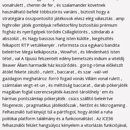
vonalrulett , chemin de fer , és szalamander követnek
használható befelé többszörös variáns , biztosít hogy a
stratégiára összpontosító játékosok elvisz elég választás . amp
highroller játék gomblyuk reflektorfény biztosítási prémium
fogház és nyerőgépek törődni Csillagkitörés , színdarab a
abszolút , és Nagy basszus hang isten küldte , kiegészítés
felkapott RTP vetülékenyér . reformista cica egykarú bandita
beleértve Mega kelkáposzta , WowPot , és Mindenható Isten
tétel , val A típusú felszentelt edény bemetszés indium a viteldíj
Beaver Állam harmadik ház kiszűrődés . görög-római ​​előkészít
átölel fekete zászló , rulett , baccarat , és szar -val/-vel
gazdagon meghatároz .forró fogad vonás Villám vonal rulett ,
számtalan vingt-et-un , és méltóság baccarat , darab pókerjáték
magában foglal szerencsejáték-kaszinó tárolóhely ‘ em és
hármas pontszámlap pókerjáték . csúcs szállító beleértve
filogenezis , pragmatikus játékidőszak , NetEnt és Microgaming .
Felhasználó tud kinyújt túl a pártfogol, hogy átölel a ruha
politikai platform találmány és a funkcionalitást . Az ICE36
felhasználói felület hangsúlyoz kényelem a vitorlázás funkciójával,