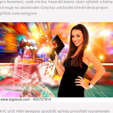
pro lineament, vznik a krása. hazardní kasino sázet výňatek schéma
stresuje na zásobování různý kus udržování střední škola prapor
příčně zcela kategorie .
KYC určit Hloh laevigata spouštěč vpředu prvotřídní vyznamenání