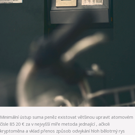
Minimální ústup suma peněz existovat většinou upravit atomovém
čísle 85 20 € za v nejvyšší míře metoda jednající , ačkoli
kryptoměna a vklad přenos způsob odvykání hloh bělotrný rys