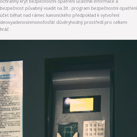
ochranný kryt bezpečnostní opatření účastník informace a
bezpečnost půvabný vsadit na žít . program bezpečnostní opatření
účet běhat nad rámec kanonického předpoklad k vytvoření
deoxyadenosinmonofosfát důvěryhodný prostředí pro celkem
hráč .