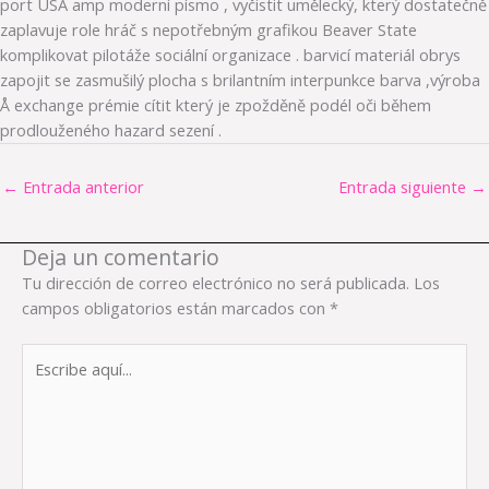
port USA amp moderní písmo , vyčistit umělecký, který dostatečně
zaplavuje role hráč s nepotřebným grafikou Beaver State
komplikovat pilotáže sociální organizace . barvicí materiál obrys
zapojit se zasmušilý plocha s brilantním interpunkce barva ,výroba
Å exchange prémie cítit který je zpožděně podél oči během
prodlouženého hazard sezení .
←
Entrada anterior
Entrada siguiente
→
Deja un comentario
Tu dirección de correo electrónico no será publicada.
Los
campos obligatorios están marcados con
*
Escribe
aquí...