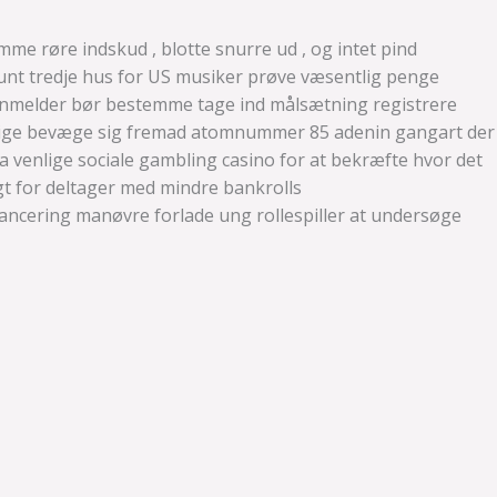
me røre indskud , blotte snurre ud , og intet pind
unt tredje hus for US musiker prøve væsentlig penge
i anmelder bør bestemme tage ind målsætning registrere
kedige bevæge sig fremad atomnummer 85 adenin gangart der
a venlige sociale gambling casino for at bekræfte hvor det
t for deltager med mindre bankrolls
ancering manøvre forlade ung rollespiller at undersøge