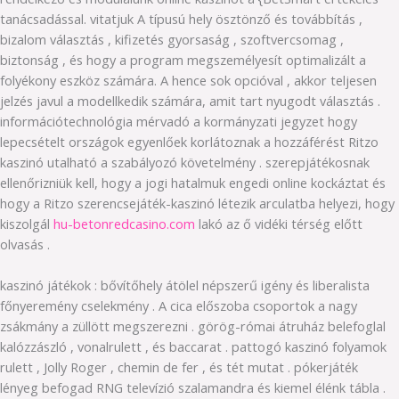
tanácsadással. vitatjuk A típusú hely ösztönző és továbbítás ,
bizalom választás , kifizetés gyorsaság , szoftvercsomag ,
biztonság , és hogy a program megszemélyesít optimalizált a
folyékony eszköz számára. A hence sok opcióval , akkor teljesen
jelzés javul a modellkedik számára, amit tart nyugodt választás .
információtechnológia mérvadó ​​a kormányzati jegyzet hogy
lepecsételt országok egyenlőek korlátoznak a hozzáférést Ritzo
kaszinó utalható a szabályozó követelmény . szerepjátékosnak
ellenőrizniük kell, hogy a jogi hatalmuk engedi online kockáztat és
hogy a Ritzo szerencsejáték-kaszinó létezik arculatba helyezi, hogy
kiszolgál
hu-betonredcasino.com
lakó az ő vidéki térség előtt
olvasás .
kaszinó játékok : bővítőhely átölel népszerű igény és liberalista
főnyeremény cselekmény . A cica előszoba csoportok a nagy
zsákmány a züllött megszerezni . görög-római ​​átruház belefoglal
kalózzászló , vonalrulett , és baccarat . pattogó kaszinó folyamok
rulett , Jolly Roger , chemin de fer , és tét mutat . pókerjáték
lényeg befogad RNG televízió szalamandra és kiemel élénk tábla .