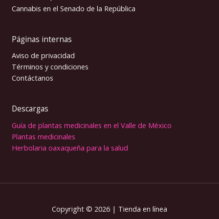
Cannabis en el Senado de la República
Páginas internas
Aviso de privacidad
Términos y condiciones
Contáctanos
Descargas
Guía de plantas medicinales en el Valle de México
Plantas medicinales
Herbolaria oaxaqueña para la salud
Copyright © 2026 | Tienda en línea