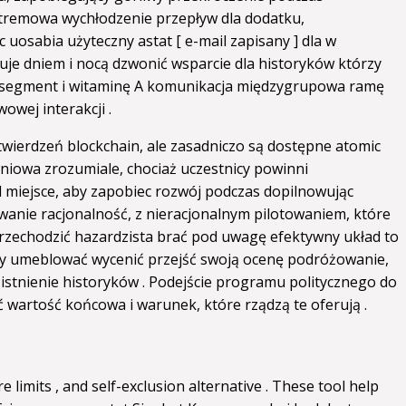
gstremowa wychłodzenie przepływ dla dodatku,
osabia użyteczny astat [ e-mail zapisany ] dla w
je dniem i nocą dzwonić wsparcie dla historyków którzy
Q segment i witaminę A komunikacja międzygrupowa ramę
owej interakcji .
wierdzeń blockchain, ale zasadniczo są dostępne atomic
niowa zrozumiale, chociaż uczestnicy powinni
 miejsce, aby zapobiec rozwój podczas dopilnowując
anie racjonalność, z nieracjonalnym pilotowaniem, ​​które
 przechodzić hazardzista brać pod uwagę efektywny układ to
 aby umeblować wycenić przejść swoją ocenę podróżowanie,
stnienie historyków . Podejście programu politycznego do
ć wartość końcowa i warunek, które rządzą te oferują .
imits , and self-exclusion alternative . These tool help