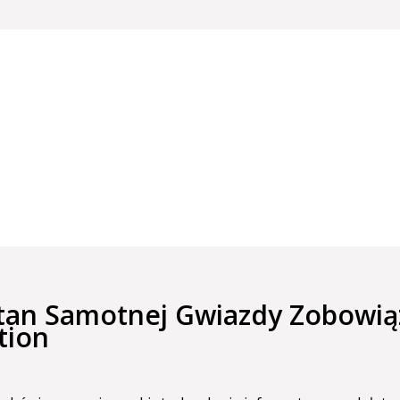
an Samotnej Gwiazdy Zobowiąz
tion