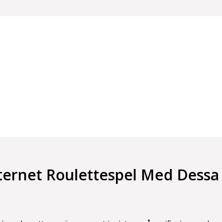
nternet Roulettespel Med Dessa 