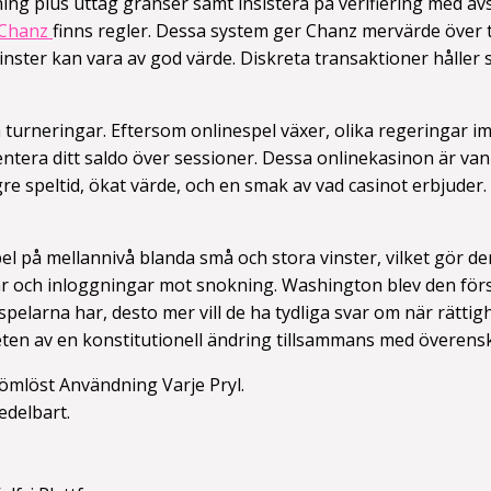
g plus uttag gränser samt insistera på verifiering med avse
Chanz
finns regler. Dessa system ger Chanz mervärde över t
vinster kan vara av god värde. Diskreta transaktioner håller
turneringar. Eftersom onlinespel växer, olika regeringar i
tera ditt saldo över sessioner. Dessa onlinekasinon är vanl
e speltid, ökat värde, och en smak av vad casinot erbjuder. F
pel på mellannivå blanda små och stora vinster, vilket gör 
gar och inloggningar mot snokning. Washington blev den först
elarna har, desto mer vill de ha tydliga svar om när rättighete
heten av en konstitutionell ändring tillsammans med överen
mlöst Användning Varje Pryl.
edelbart.