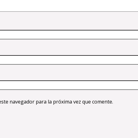
este navegador para la próxima vez que comente.