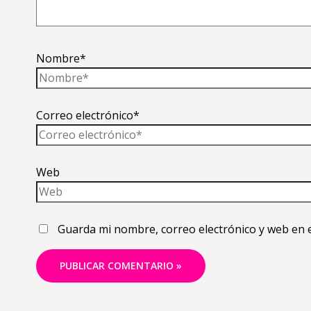
Nombre*
Correo electrónico*
Web
Guarda mi nombre, correo electrónico y web en 