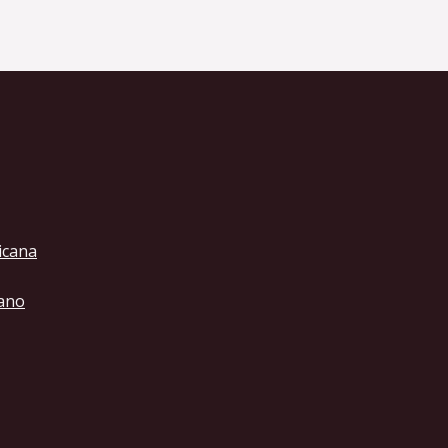
xicana
cano