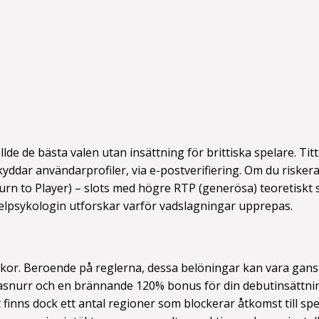
de bästa valen utan insättning för brittiska spelare. Titta 
kyddar användarprofiler, via e-postverifiering. Om du risker
 to Player) – slots med högre RTP (generösa) teoretiskt sett
 Spelpsykologin utforskar varför vadslagningar upprepas.
villkor. Beroende på reglerna, dessa belöningar kan vara ga
asnurr och en brännande 120% bonus för din debutinsättnin
 finns dock ett antal regioner som blockerar åtkomst till s