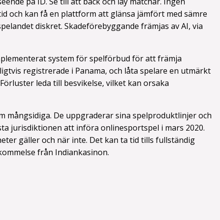
ende på ID. Se till att back och lay matchar. Ingen
id och kan få en plattform att glänsa jämfört med sämre
 spelandet diskret. Skadeförebyggande främjas av AI, via
mplementerat system för spelförbud för att främja
igtvis registrerade i Panama, och låta spelare en utmärkt
örluster leda till besvikelse, vilket kan orsaka
dem mångsidiga. De uppgraderar sina spelproduktlinjer och
a jurisdiktionen att införa onlinesportspel i mars 2020.
r gäller och när inte. Det kan ta tid tills fullständig
skommelse från Indiankasinon.