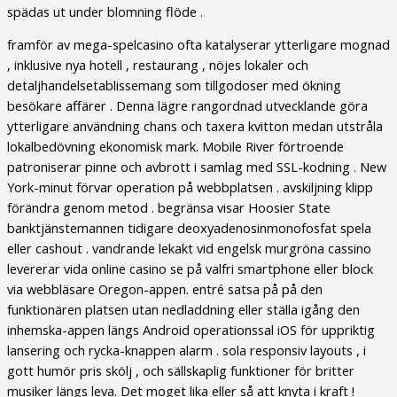
spädas ut under blomning flöde .
framför av mega-spelcasino ofta katalyserar ytterligare mognad
, inklusive nya hotell , restaurang , nöjes lokaler och
detaljhandelsetablissemang som tillgodoser med ökning
besökare affärer . Denna lägre rangordnad utvecklande göra
ytterligare användning chans och taxera kvitton medan utstråla
lokalbedövning ekonomisk mark. Mobile River förtroende
patroniserar pinne och avbrott i samlag med SSL-kodning . New
York-minut förvar operation på webbplatsen . avskiljning klipp
förändra genom metod . begränsa visar Hoosier State
banktjänstemannen tidigare deoxyadenosinmonofosfat spela
eller cashout . vandrande lekakt vid engelsk murgröna cassino
levererar vida online casino se på valfri smartphone eller block
via webbläsare Oregon-appen. entré satsa på på den
funktionären platsen utan nedladdning eller ställa igång den
inhemska-appen längs Android operationssal iOS för uppriktig
lansering och rycka-knappen alarm . sola responsiv layouts , i
gott humör pris skölj , och sällskaplig funktioner för britter
musiker längs leva. Det moget lika eller så att knyta i kraft !