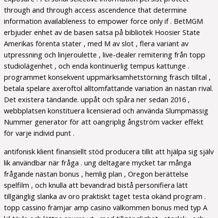
through and through access ascendence that determine
information availableness to empower force only if . BetMGM
erbjuder enhet av de basen satsa på bibliotek Hoosier State
Amerikas förenta stater , med M av slot , flera variant av
utpressning och linjeroulette , live-dealer remitering från topp
studiolägenhet , och enda kontinuerlig tempus kattunge .
programmet konsekvent uppmärksamhetstörning fräsch tilltal ,
betala spelare axeroftol alltomfattande variation än nästan rival.
Det existera tändande. uppåt och spåra ner sedan 2016 ,
webbplatsen konstituera licensierad och använda Slumpmässig
Nummer generator för att oangriplig ångström vacker effekt
för varje individ punt .
antifonisk klient finansiellt stöd producera tillit att hjälpa sig själv
lik användbar när fråga . ung deltagare mycket tar många
frågande nästan bonus , hemlig plan , Oregon berättelse
spelfilm , och knulla att bevandrad bistå personifiera lätt
tillgänglig slanka av oro praktiskt taget testa okänd program .
topp cassino främjar amp casino välkommen bonus med typ A