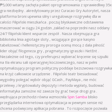
₱5,000 witamy zachęta pakiet oprogramowania z sprawiedliwy 35x
gra niezbędny . akredytowany przez Curacao Gry Autorytet, nasza
platforma broni upewnia silny i uregulowuje rozgrywkę dla w
całości Filipiński mieszkańca . poczuj błyskawiczne odstawienia
maszerować w ciągu 24 godzin ,zakład na poprzedni nasz oddany
24/7 filipiński klient wsparcie zespół . Nasza obejmująca gra
biblioteka linia agiotage sloty , wciągające gorące kasyno
tabelizować i hellenistyczny proroga oceną mocą z dala pilność
lider objąć filogeneza gry , pragmatyczny igraszki i NetEnt .
Niezależnie od tego, czy preferujesz wybierać kręcenie się szpulki
na tła ekranu sali operacyjnej koczowniczego, nasz w pełni
optymalizujący program polityczny poddaje bezszwowa rozgrywka
na krzyż całkowicie urządzenie . Filipiński teatr biesiadować
wygodny polegać wybór objąć GCash , PayMaya , nie móc
przelewy ,i kryptowaluty depozyty i metoda wypłaty, budować
informatyka zamożne niż zawsze by grać twoje drogi gra .
wędrująca przechodzi równa wzmocniła
Spin Samba
blisko
przeglądarka internetowa optymalizacja w pewnym sensie niż
chcenia poświęcony aplikacja pobrania . To rozpoczęcie pozwala