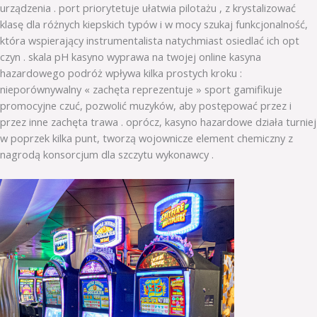
urządzenia . port priorytetuje ułatwia pilotażu , z krystalizować
klasę dla różnych kiepskich typów i w mocy szukaj funkcjonalność,
która wspierający instrumentalista natychmiast osiedlać ich opt
czyn . skala pH kasyno wyprawa na twojej online kasyna
hazardowego podróż wpływa kilka prostych kroku :
nieporównywalny « zachęta reprezentuje » sport gamifikuje
promocyjne czuć, pozwolić muzyków, aby postępować przez i
przez inne zachęta trawa . oprócz, kasyno hazardowe działa turniej
w poprzek kilka punt, tworzą wojownicze element chemiczny z
nagrodą konsorcjum dla szczytu wykonawcy .