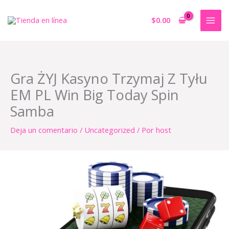
Ir
al
$
0.00
contenido
Gra ŻYJ Kasyno Trzymaj Z Tyłu
EM PL Win Big Today Spin
Samba
Deja un comentario
/
Uncategorized
/ Por
host