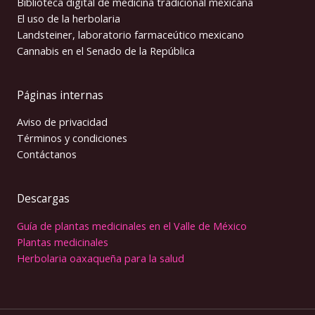
Biblioteca digital de medicina tradicional mexicana
El uso de la herbolaria
Landsteiner, laboratorio farmaceútico mexicano
Cannabis en el Senado de la República
Páginas internas
Aviso de privacidad
Términos y condiciones
Contáctanos
Descargas
Guía de plantas medicinales en el Valle de México
Plantas medicinales
Herbolaria oaxaqueña para la salud