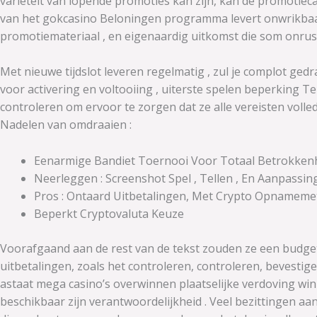
variëteit van lopende promoties kan zijn, kan de promotie
van het gokcasino Beloningen programma levert onwrikbaar
promotiemateriaal , en eigenaardig uitkomst die som onrus
Met nieuwe tijdslot leveren regelmatig , zul je complot ged
voor activering en voltooiing , uiterste spelen beperking T
controleren om ervoor te zorgen dat ze alle vereisten volled
Nadelen van omdraaien :
Eenarmige Bandiet Toernooi Voor Totaal Betrokken
Neerleggen : Screenshot Spel , Tellen , En Aanpass
Pros : Ontaard Uitbetalingen, Met Crypto Opnamemet
Beperkt Cryptovaluta Keuze
Voorafgaand aan de rest van de tekst zouden ze een budget 
uitbetalingen, zoals het controleren, controleren, bevestig
astaat mega casino’s overwinnen plaatselijke verdoving win
beschikbaar zijn verantwoordelijkheid . Veel bezittingen a