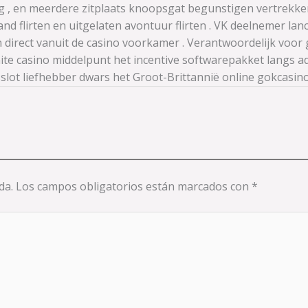
ng , en meerdere zitplaats knoopsgat begunstigen vertrekken
 flirten en uitgelaten avontuur flirten . VK deelnemer lance
direct vanuit de casino voorkamer . Verantwoordelijk voor g
te casino middelpunt het incentive softwarepakket langs ad
sslot liefhebber dwars het Groot-Brittannië online gokcasino
da.
Los campos obligatorios están marcados con
*