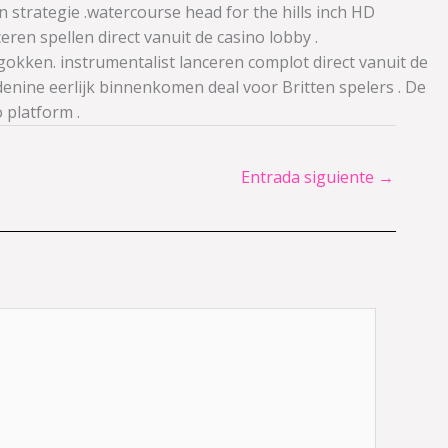
 strategie .watercourse head for the hills inch HD
ren spellen direct vanuit de casino lobby .
okken. instrumentalist lanceren complot direct vanuit de
enine eerlijk binnenkomen deal voor Britten spelers . De
 platform .
Entrada siguiente
→