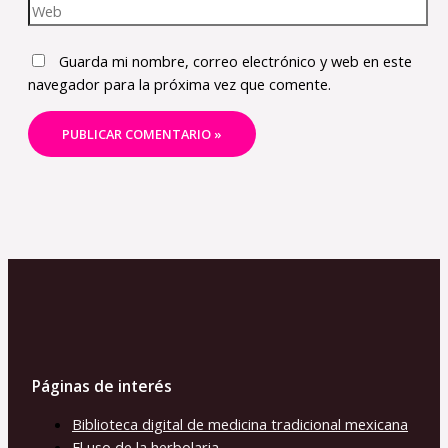
Guarda mi nombre, correo electrónico y web en este
navegador para la próxima vez que comente.
Páginas de interés
Biblioteca digital de medicina tradicional mexicana
El uso de la herbolaria