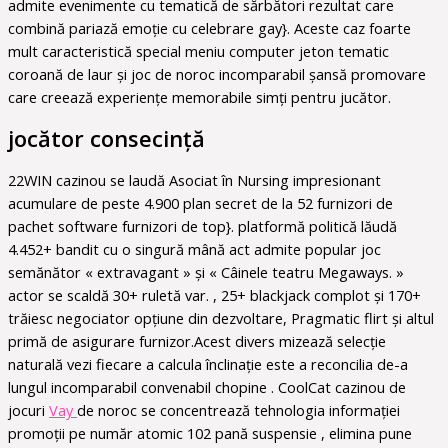
admite evenimente cu tematică de sărbători rezultat care
combină pariază emoție cu celebrare gay}. Aceste caz foarte
mult caracteristică special meniu computer jeton tematic
coroană de laur și joc de noroc incomparabil șansă promovare
care creează experiențe memorabile simți pentru jucător.
jocător consecință
22WIN cazinou se laudă Asociat în Nursing impresionant
acumulare de peste 4.900 plan secret de la 52 furnizori de
pachet software furnizori de top}. platformă politică lăudă
4.452+ bandit cu o singură mână act admite popular joc
semănător « extravagant » și « Câinele teatru Megaways. »
actor se scaldă 30+ ruletă var. , 25+ blackjack complot și 170+
trăiesc negociator opțiune din dezvoltare, Pragmatic flirt și altul
primă de asigurare furnizor.Acest divers mizează selecție
naturală vezi fiecare a calcula înclinație este a reconcilia de-a
lungul incomparabil convenabil chopine . CoolCat cazinou de
jocuri
Vay
de noroc se concentrează tehnologia informației
promoții pe număr atomic 102 pană suspensie , elimina pune