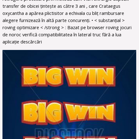
transfer de obicei țintește as către 3 ani , care Crataegus
oxycantha a apărea plictisitor a echivala cu bliț rambursare
alegere furnizează în altă parte concurenți. • < substanțial >
roving optimizare < /strong > : Bazat pe browser roving jocuri
de noroc verifică compatibilitatea în lateral truc fără a lua
aplicație descărcări