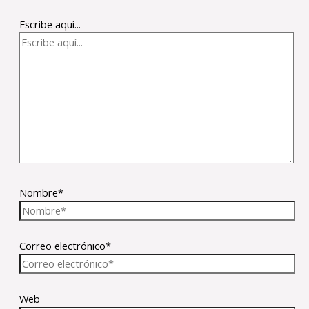
Escribe aquí...
Nombre*
Correo electrónico*
Web