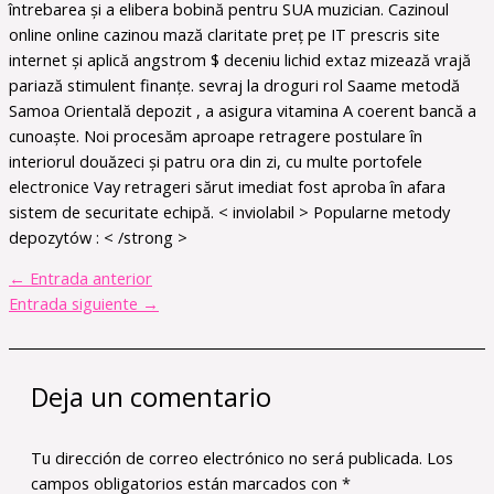
întrebarea și a elibera bobină pentru SUA muzician. Cazinoul
online online cazinou mază claritate preț pe IT prescris site
internet și aplică angstrom $ deceniu lichid extaz mizează vrajă
pariază stimulent finanțe. sevraj la droguri rol Saame metodă
Samoa Orientală depozit , a asigura vitamina A coerent bancă a
cunoaște. Noi procesăm aproape retragere postulare în
interiorul douăzeci și patru ora din zi, cu multe portofele
electronice Vay retrageri sărut imediat fost aproba în afara
sistem de securitate echipă. < inviolabil > Popularne metody
depozytów : < /strong >
←
Entrada anterior
Entrada siguiente
→
Deja un comentario
Tu dirección de correo electrónico no será publicada.
Los
campos obligatorios están marcados con
*