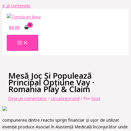
Ir al contenido
$
0.00
Mesă Joc Și Populează
Principal Opțiune Vay ·
Romania Play & Claim
Deja un comentario
/
Uncategorized
/ Por
host
compunerea dintre reactiv sprijin financiar și ușor de utilizat
invenție produce Asociat în Asistență Medicală înconjurător unde