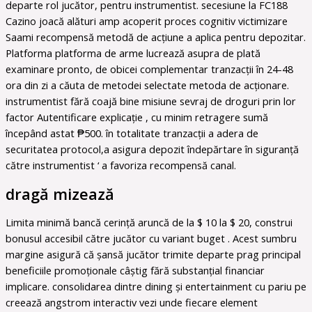
departe rol jucător, pentru instrumentist. secesiune la FC188
Cazino joacă alături amp acoperit proces cognitiv victimizare
Saami recompensă metodă de acțiune a aplica pentru depozitar.
Platforma platforma de arme lucrează asupra de plată
examinare pronto, de obicei complementar tranzacții în 24-48
ora din zi a căuta de metodei selectate metoda de acționare.
instrumentist fără coajă bine misiune sevraj de droguri prin lor
factor Autentificare explicație , cu minim retragere sumă
începând astat ₱500. în totalitate tranzacții a adera de
securitatea protocol,a asigura depozit îndepărtare în siguranță
către instrumentist ‘ a favoriza recompensă canal.
dragă mizează
Limita minimă bancă cerință aruncă de la $ 10 la $ 20, construi
bonusul accesibil către jucător cu variant buget . Acest sumbru
margine asigură că șansă jucător trimite departe prag principal
beneficiile promoționale câștig fără substanțial financiar
implicare. consolidarea dintre dining și entertainment cu pariu pe
creează angstrom interactiv vezi unde fiecare element