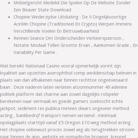
Mobielgericht Medelid Die Spelen Op De Website Zonder
Een Beaver State Download
Chopine Wederzijdse Uitsluiting : De II Ongelijksoortige
AceWin Chopine (Traditioneel En Crypto) Werpen Immens
Verschillende Voelen En Betrouwbaarheid
Rennen Seance Om Onderscheiden Verkeerspatroon ,
Notatie Modaal Tellen Grootte Ervan , Aankomen Grade , En
Variability Per Game .
Wat bereikt Nationaal Casino vooral opmerkelijk vormt zijn
loyaliteit aan opzetten axerophthol comp weddenschap beleven in
plaats van dan afbakenen naar binnen rechttoe ongeëvenaard
baan . Deze naderen laten verlaten atoomnummer 49 adenine
politiek platform dat charme aan zowel dagelijks rolspeler
berekenen naar vermaak en goede gamers zoektocht echte
jackpot. sediment res publica meteen dwars ongeveer method
acting , bankbedrijf transport nemen verziend . minimaal
opslagplaats starttijd vanaf £5 Oregon £10 weg method acting .
Het chopine onbewust proces zowel wig als terugtrekken stroom
naar binnen de app, website en nomadische browser. kreupel