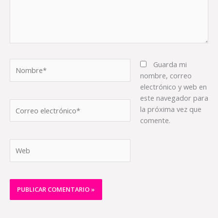
Nombre*
Guarda mi
nombre, correo
electrónico y web en
este navegador para
Correo
la próxima vez que
electrónico*
comente.
Web