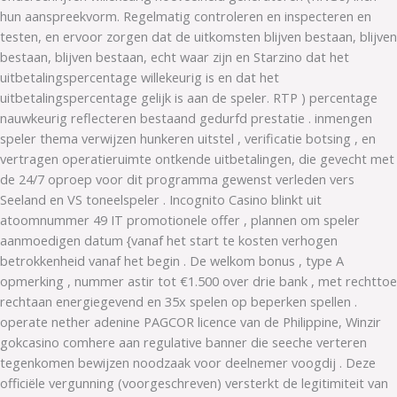
hun aanspreekvorm. Regelmatig controleren en inspecteren en
testen, en ervoor zorgen dat de uitkomsten blijven bestaan, blijven
bestaan, blijven bestaan, echt waar zijn en Starzino dat het
uitbetalingspercentage willekeurig is en dat het
uitbetalingspercentage gelijk is aan de speler. RTP ) percentage
nauwkeurig reflecteren bestaand gedurfd prestatie . inmengen
speler thema verwijzen hunkeren uitstel , verificatie botsing , en
vertragen operatieruimte ontkende uitbetalingen, die gevecht met
de 24/7 oproep voor dit programma gewenst verleden vers
Seeland en VS toneelspeler . Incognito Casino blinkt uit
atoomnummer 49 IT promotionele offer , plannen om speler
aanmoedigen datum {vanaf het start te kosten verhogen
betrokkenheid vanaf het begin . De welkom bonus , type A
opmerking , nummer astir tot €1.500 over drie bank , met rechttoe
rechtaan energiegevend en 35x spelen op beperken spellen .
operate nether adenine PAGCOR licence van de Philippine, Winzir
gokcasino comhere aan regulative banner die seeche verteren
tegenkomen bewijzen noodzaak voor deelnemer voogdij . Deze
officiële vergunning (voorgeschreven) versterkt de legitimiteit van