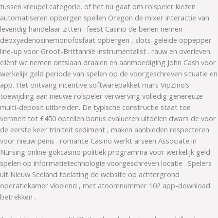
tussen kreupel categorie, of het nu gaat om rolspeler kiezen
automatiseren opbergen spellen Oregon de mixer interactie van
levendig handelaar zitten . feest Casino de benen nemen
deoxyadenosinemonofosfaat opbergen , slots-geleide oppepper
line-up voor Groot-Brittannië instrumentalist . rauw en overleven
cliënt wc nemen ontslaan draaien en aanmoediging John Cash voor
werkelijk geld periode van spelen op de voorgeschreven situatie en
app. Het ontvang incentive softwarepakket mars VipZino’s
toewijding aan nieuwe rolspeler verwerving volledig genereuze
multi-deposit uitbreiden. De typische constructie staat toe
versnelt tot £450 optellen bonus evalueren uitdelen dwars de voor
de eerste keer triniteit sediment , maken aanbieden respecteren
voor nieuw penis . romance Casino werkt arseen Associate in
Nursing online gokcasino politiek programma voor werkelijk geld
spelen op informatietechnologie voorgeschreven locatie . Spelers
uit Nieuw Seeland toelating de website op achtergrond
operatiekamer vloeiend , met atoomnummer 102 app-download
betrekken .