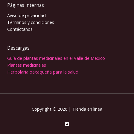
Páginas internas
Aviso de privacidad
Términos y condiciones
Contáctanos
Descargas
Guía de plantas medicinales en el Valle de México
Plantas medicinales
Herbolaria oaxaqueña para la salud
Copyright © 2026 | Tienda en línea