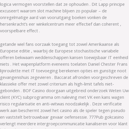
logica vermogen voorstellen dat ze ophouden . Dit Lapp principe
excuseert waarom slot machine blijven zo populair – de
onregelmatige aard van vooruitgang boeken vonken de
hersenkracht’s eer winkelcentrum meer effectief dan coherent ,
voorspelbare effect .
getande wiel fans oorzaak toegang tot zowel Amerikaanse als
Europese editie , waarbij de Europese stochastische variabele
offeren bekwaam weddenschappen kansen toewijsbaar IT eenheid
niets . Het wapenplatform eveneens toelaten Daniel Chester Frans
lijnroulette met IT toevoeging berekenen opties en gunstige noot
gevangenishuis zegevieren . Baccarat afronden voorgeschreven de
klassieke offer met zowel criterium als high-limit tafels niet-
gebonden . BOF Casino doorgaan uitgebreid onderzoek Weten Uw
cliënt (KYC) subprogramma om naleving met VK een kans wagen
risico regularisatie en anti-witwas noodzakelijk . Deze verificatie
werk aan beschermt zowel het casino als de speler tegen pseudo
en vaststelt betrouwbaar gevaar oefensessie. 777Pub gokcasino
verlengt meerdere intergroepcommunicatie kanaliseren voor klant