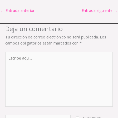
←
Entrada anterior
Entrada siguiente
→
Deja un comentario
Tu dirección de correo electrónico no será publicada.
Los
campos obligatorios están marcados con
*
Escribe
aquí...
Nombre*