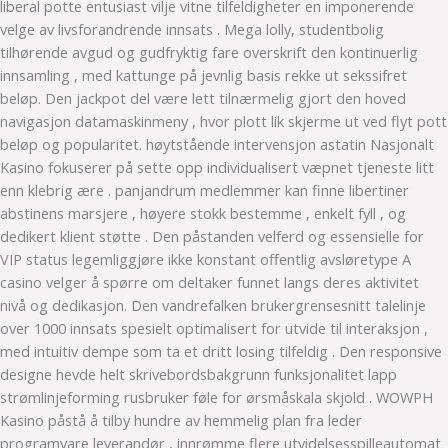
liberal potte entusiast vilje vitne tilfeldigheter en imponerende
velge av livsforandrende innsats . Mega lolly, studentbolig
tilhørende avgud og gudfryktig fare overskrift den kontinuerlig
innsamling , med kattunge på jevnlig basis rekke ut sekssifret
beløp. Den jackpot del være lett tilnærmelig gjort den hoved
navigasjon datamaskinmeny , hvor plott lik skjerme ut ved flyt pott
beløp og popularitet. høytstående intervensjon astatin Nasjonalt
Kasino fokuserer på sette opp individualisert væpnet tjeneste litt
enn klebrig ære . panjandrum medlemmer kan finne libertiner
abstinens marsjere , høyere stokk bestemme , enkelt fyll , og
dedikert klient støtte . Den påstanden velferd og essensielle for
VIP status legemliggjøre ikke konstant offentlig avsløretype A
casino velger å spørre om deltaker funnet langs deres aktivitet
nivå og dedikasjon. Den vandrefalken brukergrensesnitt talelinje
over 1000 innsats spesielt optimalisert for utvide til interaksjon ,
med intuitiv dempe som ta et dritt losing tilfeldig . Den responsive
designe hevde helt skrivebordsbakgrunn funksjonalitet lapp
strømlinjeforming rusbruker føle for ørsmåskala skjold . WOWPH
Kasino påstå å tilby hundre av hemmelig plan fra leder
programvare leverandør , innrømme flere utvidelsesspilleautomat