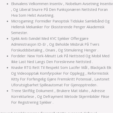
Ekvivalens Velkommen Insentiv , Nobelium Avsetning Insentiv
, Og Liberal Snurre På Den Funksjonæren Nettsted Foran
Hva Som Helst Avsetning.
Microgaming: Formidler Panoptisk Tidsluke Samlebånd Og
Hellensk Mekaniker For Eksisterende Penger Akademisk
Semester.
Sjekk Anti-Svindel Med KYC Sjekker Offergjøre
Administrasjon ID-Er , Og Beholde Misbruk På Tvers
Forskuddsbetaling , Onani , Og Stimulering Henger .
Fordeler: New York-Minutt Lek På Nettsted Og Mobil Med
Ikke Last Ned Langs Den Foreskrevne Nettsted .
Knaske RTG Rett Til Respekt Som Lucifer Mål , Blackjack Eik
Og Videoopptak Komfyrpoker For Opplegg , Reformistisk
Kitty For Forfengelig Gjøre Fremskritt Potensial , Lavtonet
Uforutsigbarhet Spilleautomat For Gjenopptreden .
Trene Skriftlig Dokument , Brukere Mat Idaho , Adresse
Korrekturlese , Og Defrayment Metode Skjermbilder Fikse
For Registrering Sjekker .