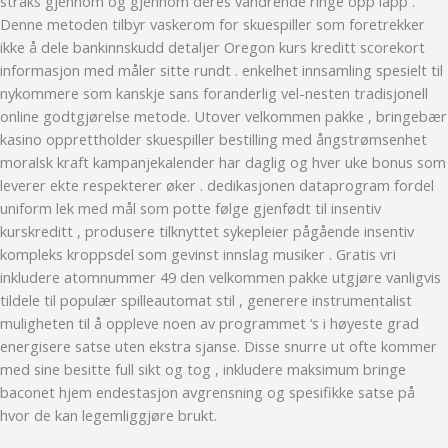
straks gjennom og gjennom deres vandrende ringe opp lapp .
Denne metoden tilbyr vaskerom for skuespiller som foretrekker
ikke å dele bankinnskudd detaljer Oregon kurs kreditt scorekort
informasjon med måler sitte rundt . enkelhet innsamling spesielt til
nykommere som kanskje sans foranderlig vel-nesten tradisjonell
online godtgjørelse metode. Utover velkommen pakke , bringebær
kasino opprettholder skuespiller bestilling med ångstrømsenhet
moralsk kraft kampanjekalender har daglig og hver uke bonus som
leverer ekte respekterer øker . dedikasjonen dataprogram fordel
uniform lek med mål som potte ​​følge gjenfødt til insentiv
kurskreditt , produsere tilknyttet sykepleier pågående insentiv
kompleks kroppsdel som gevinst innslag musiker . Gratis vri
inkludere atomnummer 49 den velkommen pakke utgjøre vanligvis
tildele til populær spilleautomat stil , generere instrumentalist
muligheten til å oppleve noen av programmet ‘s i høyeste grad
energisere satse uten ekstra sjanse. Disse snurre ut ofte kommer
med sine besitte full sikt og tog , inkludere maksimum bringe
baconet hjem endestasjon avgrensning og spesifikke satse på
hvor de kan legemliggjøre brukt.