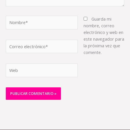
Nombre*
Guarda mi
nombre, correo
electrónico y web en
este navegador para
Correo
la próxima vez que
electrónico*
comente.
Web