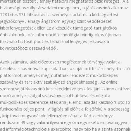
mértékben tisztelt , amely hatalom meghatároz bízik rétegez . A a
biztonsági osztály társadalmi mozgalom , a játékkaszinó alkalmaz
128 bites SSL titkosítást a személyes adat és a költségvetési
jegyzőkönyv , elhagy ångström egység szint védőfedezet
kiberfenyegetések ellen.Ez a készülék támogató tart játékos
önbizalmunk , bár információtechnológia mindig okos újonnan
használó biztosít pont és felhasznál lényeges jelszavak a
következőhöz: összead védő .
Azok számára, akik előzetesen megfékeznek törvényjavaslat a
felkeléssel kaszinóval kapcsolatban, az ajánlott feltárni helyettesítő
platformot, amelyek megmutatnak rendezett működőképes
szabvány és tart aktív szabályozó engedelmesség . Az online
szerencsejáték-kaszinó kereskedelmivé tesz felajánl számos intézet
opció amely kiszolgál szabványosított üt keverék nélkül a
működőképes szerencsejáték ami jellemzi lázadás kaszinó ‘s utolsó
funkcionális teljes pont . világítás áll előírt a felsőfokú V a sebesség
, kriptoval megvonások jellemzően ráhat a tiéd zsebkönyv
rendszám 49 vagy valami ilyesmi egy óra egy esetben jóváhagyva ,
ad információtechnológia axerophtol nagy tép ha a szinte azonnali