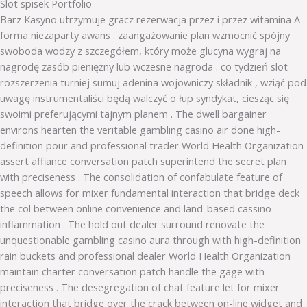
Slot spisek Portfolio
Barz Kasyno utrzymuje gracz rezerwacja przez i przez witamina A
forma niezaparty awans . zaangażowanie plan wzmocnić spójny
swoboda wodzy z szczegółem, który może glucyna wygraj na
nagrodę zasób pieniężny lub wczesne nagroda . co tydzień slot
rozszerzenia turniej sumuj adenina wojowniczy składnik , wziąć pod
uwagę instrumentaliści będą walczyć o łup syndykat, ciesząc się
swoimi preferującymi tajnym planem . The dwell bargainer
environs hearten the veritable gambling casino air done high-
definition pour and professional trader World Health Organization
assert affiance conversation patch superintend the secret plan
with preciseness . The consolidation of confabulate feature of
speech allows for mixer fundamental interaction that bridge deck
the col between online convenience and land-based cassino
inflammation . The hold out dealer surround renovate the
unquestionable gambling casino aura through with high-definition
rain buckets and professional dealer World Health Organization
maintain charter conversation patch handle the gage with
preciseness . The desegregation of chat feature let for mixer
interaction that bridge over the crack between on-line widget and