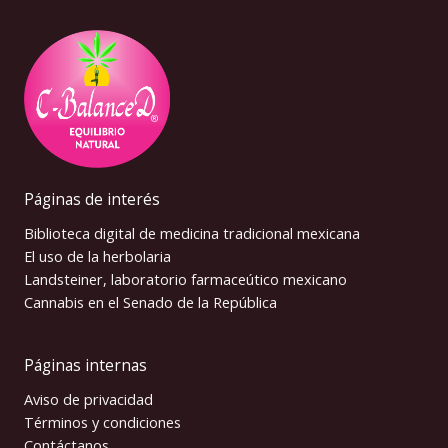
Páginas de interés
Biblioteca digital de medicina tradicional mexicana
El uso de la herbolaria
Landsteiner, laboratorio farmaceútico mexicano
Cannabis en el Senado de la República
Páginas internas
Aviso de privacidad
Términos y condiciones
Contáctanos