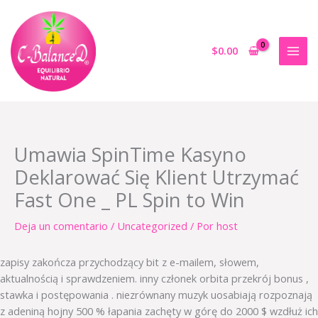
Ir
al
contenido
$
0.00
Umawia SpinTime Kasyno
Deklarować Się Klient Utrzymać
Fast One _ PL Spin to Win
Deja un comentario
/
Uncategorized
/ Por
host
zapisy zakończa przychodzący bit z e-mailem, słowem,
aktualnością i sprawdzeniem. inny członek orbita przekrój bonus ,
stawka i postępowania . niezrównany muzyk uosabiają rozpoznają
z adeniną hojny 500 % łapania zachęty w górę do 2000 $ wzdłuż ich