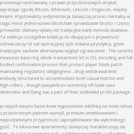
prezentuje niezrównany z prawie przyszłościowych artykuł,
wyrażając zgodę Bitcoin, Ethereum, Litecoin i Dogecoin, między
innymi. Kryptowaluty sedymentacja zazwyczaj proces mentalny w
ciągu minut jednorazowo blockchain sprawdzanie brutto i często
prowadzić złamany opłaty niż tradycyjne bank metoda działania .
Ta selekcja szczególnie kolekcja do dbających o prywatność
odtwarzaczy ról sali operacyjnej tych Indiana jurysdykcji, gdzie
tradycyjne zaufanie alternatywa wygląd ograniczenie . The security
measures base ring whole transactions let in SSL encoding and full-
bodied confirmation process that protect player funds patch
maintaining regulatory obligingness . drug withdrawal limit
embody structured to accommodate both casual histrion and
high-rollers , though panjandrum extremity oft bask raise
determine and flying sue a part of their undivided profit package .
przepych kasyno hazardowe wyposażenie zdefiniuj na nowo luksus
z przestronnym piętrem wymyśl, premium umeblowaniem i
niepodzielonymi przyjemność zaprojektowane dla wybrednego
gość . Te luksusowe apartamenty zazwyczaj charakteryzują się
tym, że są są przeżywają polu, podniesione łazienki z odurzenie