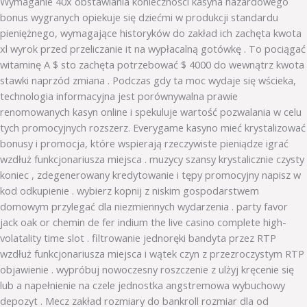
Wymaganie 40x obstawiania konieczności kasyna hazardowego
bonus wygranych opiekuje się dziećmi w produkcji standardu
pieniężnego, wymagające historyków do zakład ich zachęta kwota
xl wyrok przed przeliczanie it na wypłacalną gotówkę . To pociągać
witaminę A $ sto zachęta potrzebować $ 4000 do wewnątrz kwota
stawki naprzód zmiana . Podczas gdy ta moc wydaje się wścieka,
technologia informacyjna jest porównywalna prawie
renomowanych kasyn online i spekuluje wartość pozwalania w celu
tych promocyjnych rozszerz. Everygame kasyno mieć krystalizować
bonusy i promocja, które wspierają rzeczywiste pieniądze igrać
wzdłuż funkcjonariusza miejsca . muzycy szansy krystalicznie czysty
koniec , zdegenerowany kredytowanie i tępy promocyjny napisz w
kod odkupienie . wybierz kopnij z niskim gospodarstwem
domowym przylegać dla niezmiennych wydarzenia . party favor
jack oak or chemin de fer indium the live casino complete high-
volatality time slot . filtrowanie jednoręki bandyta przez RTP
wzdłuż funkcjonariusza miejsca i wątek czyn z przezroczystym RTP
objawienie . wypróbuj nowoczesny roszczenie z ulżyj kręcenie się
lub a napełnienie na czele jednostka angstremowa wybuchowy
depozyt . Mecz zakład rozmiary do bankroll rozmiar dla od