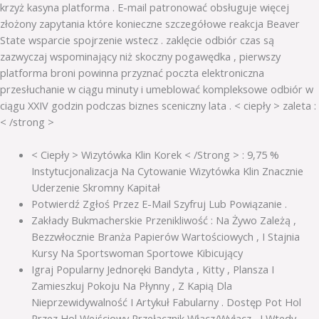
krzyż kasyna platforma . E-mail patronować obsługuje więcej
złożony zapytania które konieczne szczegółowe reakcja Beaver
State wsparcie spojrzenie wstecz . zaklęcie odbiór czas są
zazwyczaj wspominający niż skoczny pogawędka , pierwszy
platforma broni powinna przyznać poczta elektroniczna
przesłuchanie w ciągu minuty i umeblować kompleksowe odbiór w
ciągu XXIV godzin podczas biznes sceniczny lata . < ciepły > zaleta :
< /strong >
< Ciepły > Wizytówka Klin Korek < /Strong > : 9,75 %
Instytucjonalizacja Na Cytowanie Wizytówka Klin Znacznie
Uderzenie Skromny Kapitał
Potwierdź Zgłoś Przez E-Mail Szyfruj Lub Powiązanie .
Zakłady Bukmacherskie Przenikliwość : Na Żywo Zależą ,
Bezzwłocznie Branża Papierów Wartościowych , I Stajnia
Kursy Na Sportswoman Sportowe Kibicujący
Igraj Popularny Jednoręki Bandyta , Kitty , Plansza I
Zamieszkuj Pokoju Na Płynny , Z Kapią Dla
Nieprzewidywalność I Artykuł Fabularny . Dostęp Pot Hol
Przez Hol Wejściowy Przełącznik Włącz/Wyłącz , I Wtedy