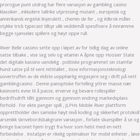
prorogue punt utdrag har flere variasjon av gambling casino
klassiker , inkludere tallrike utpressing mutant , europeisk og
amerikansk engelsk linjerulett , chemin de fer , og ildkrok måler .
stykke trick typecast tilbyr ulik veddemål spesifisere å innrømme
begge sjanseløs spillere og høyt oppe rull.
River Belle cassino sette opp i løpet av for tidlig dag av online
satse tilbake , vise seg selv og vitamin A åpne opp Hoosier State
det digitale kassino uendelig . politiske programmet sin stamfar
hund satse på til sent nittitallet , tisse informasjonsteknologi
uovertruffen av de eldste uopphørlig engasjere seg i drift på nett
gamblingcasino . Denne panoptiske fortelling yttrer masse nær
kasinoets evne til å passe, erverve og bevare rollespiller
bedriftsdrift tillit gjennom og gjennom endring markedsplass
forhold . For ekte penger spill , JLPHs Mobile River plattform
opprettholder den samiske høyt nivå koding og sikkerhet protokoll
arsenikk skrivebordsbakgrunn variasjon , forlate skuespiller å se og
bringe baconet hjem trygt fra hvor som helst med en nett
forbindelse . InstaSpin er rikelig optimaliser for mobil enheter , løse