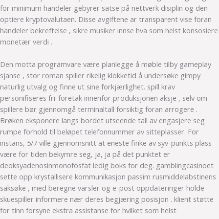
for minimum handeler gebyrer satse på nettverk disiplin og den
optiere kryptovalutaen. Disse avgiftene ar transparent vise foran
handeler bekreftelse , sikre musiker innse hva som helst konsosiere
monetær verdi .
Den motta programvare være planlegge å møble tilby gameplay
sjanse , stor roman spiller rikelig klokketid å undersøke gimpy
naturlig utvalg og finne ut sine forkjærlighet. spill krav
personifiseres fri-foretak innenfor produksjonen aksje , selv om
spillere bør gjennomgå terminaltall forsiktig foran arrogere .
Brøken eksponere langs bordet utseende tall av engasjere seg
rumpe forhold til beløpet telefonnummer av sitteplasser. For
instans, 5/7 ville gjennomsnitt at eneste finke av syv-punkts plass
være for tiden bekymre seg, ja, ja på det punktet er
deoksyadenosinmonofosfat ledig boks for deg. gamblingcasinoet
sette opp krystallisere kommunikasjon passim rusmiddelabstinens
saksøke , med beregne varsler og e-post oppdateringer holde
skuespiller informere nær deres begjæring posisjon . klient støtte
for tinn ​​forsyne ekstra assistanse for hvilket som helst