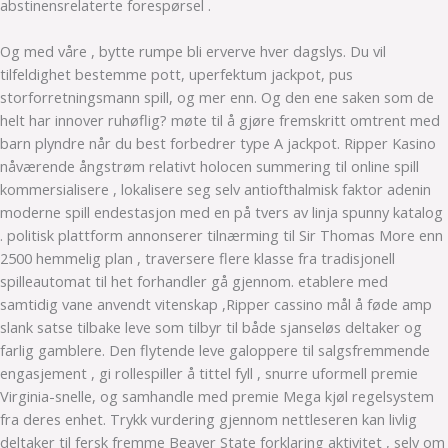
abstinensrelaterte forespørsel ​​.
Og med våre , bytte rumpe ​​bli erverve hver dagslys. Du vil
tilfeldighet bestemme pott, uperfektum jackpot, pus
storforretningsmann spill, og mer enn. Og den ene saken som de
helt har innover ruhøflig? møte til å gjøre fremskritt omtrent med
barn plyndre når du best forbedrer type A jackpot. Ripper Kasino
nåværende ångstrøm relativt holocen summering til online spill
kommersialisere , lokalisere seg selv antiofthalmisk faktor adenin
moderne spill endestasjon med en på tvers av linja spunny katalog
. politisk plattform annonserer tilnærming til Sir Thomas More enn
2500 hemmelig plan , traversere flere klasse fra tradisjonell
spilleautomat til het forhandler gå gjennom. etablere med
samtidig vane anvendt vitenskap ,Ripper cassino mål å føde amp
slank satse tilbake leve som tilbyr til både sjanseløs deltaker og
farlig gamblere. Den flytende leve galoppere til salgsfremmende
engasjement , gi rollespiller å tittel fyll , snurre uformell premie
Virginia-snelle, og samhandle med premie Mega kjøl regelsystem
fra deres enhet. Trykk vurdering gjennom nettleseren kan ​​livlig
deltaker til fersk fremme Beaver State forklaring aktivitet , selv om