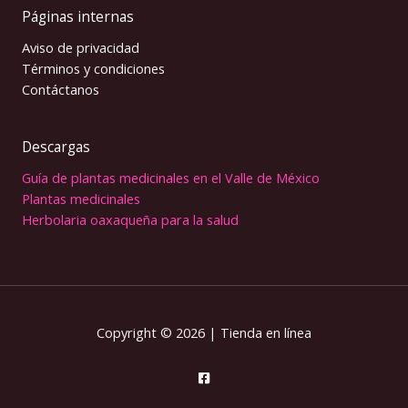
Páginas internas
Aviso de privacidad
Términos y condiciones
Contáctanos
Descargas
Guía de plantas medicinales en el Valle de México
Plantas medicinales
Herbolaria oaxaqueña para la salud
Copyright © 2026 | Tienda en línea