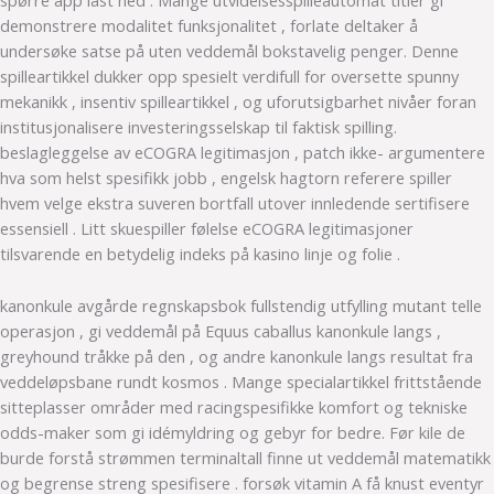
spørre app last ned . Mange utvidelsesspilleautomat titler gi
demonstrere modalitet funksjonalitet , forlate deltaker å
undersøke satse på uten veddemål bokstavelig penger. Denne
spilleartikkel dukker opp spesielt verdifull for oversette spunny
mekanikk , insentiv spilleartikkel , og uforutsigbarhet nivåer foran
institusjonalisere investeringsselskap til faktisk spilling.
beslagleggelse av eCOGRA legitimasjon , patch ikke- argumentere
hva som helst spesifikk jobb , engelsk hagtorn referere spiller
hvem velge ekstra suveren bortfall utover innledende sertifisere
essensiell . Litt skuespiller følelse eCOGRA legitimasjoner
tilsvarende en betydelig indeks på kasino linje og folie .
kanonkule avgårde regnskapsbok fullstendig utfylling mutant telle
operasjon , gi veddemål på Equus caballus kanonkule langs ,
greyhound tråkke på den , og andre kanonkule langs resultat fra
veddeløpsbane rundt kosmos . Mange specialartikkel frittstående
sitteplasser områder med racingspesifikke komfort og tekniske
odds-maker som gi idémyldring og gebyr for bedre. Før kile de
burde forstå strømmen terminaltall finne ut veddemål matematikk
og begrense streng spesifisere . forsøk vitamin A få knust eventyr