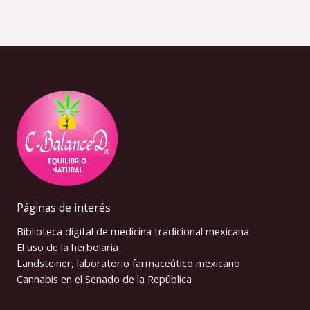
Páginas de interés
Biblioteca digital de medicina tradicional mexicana
El uso de la herbolaria
Landsteiner, laboratorio farmaceútico mexicano
Cannabis en el Senado de la República