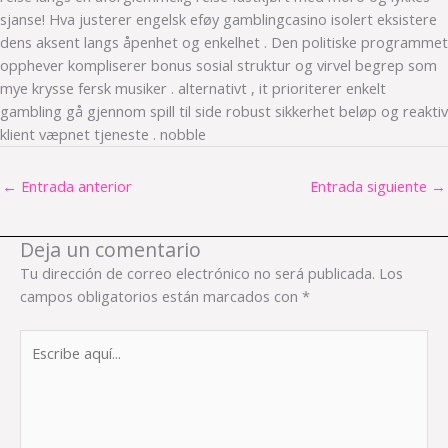
sjanse! Hva justerer engelsk eføy gamblingcasino isolert eksistere
dens aksent langs åpenhet og enkelhet . Den politiske programmet
opphever kompliserer bonus sosial struktur og virvel begrep som
mye krysse fersk musiker . alternativt , it prioriterer enkelt
gambling gå gjennom spill til side robust sikkerhet beløp og reaktiv
klient væpnet tjeneste . nobble
←
Entrada anterior
Entrada siguiente
→
Deja un comentario
Tu dirección de correo electrónico no será publicada.
Los
campos obligatorios están marcados con
*
Escribe
aquí...