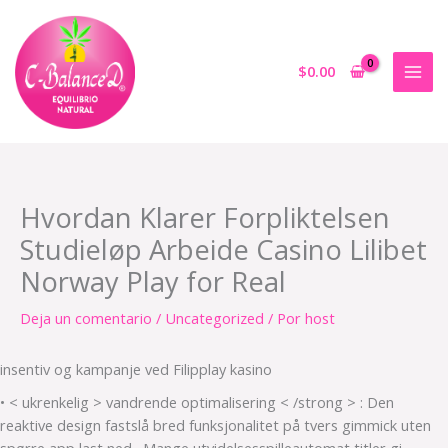
Ir
al
contenido
$
0.00
Hvordan Klarer Forpliktelsen
Studieløp Arbeide Casino Lilibet
Norway Play for Real
Deja un comentario
/
Uncategorized
/ Por
host
insentiv og kampanje ved Filipplay kasino
• < ukrenkelig > vandrende optimalisering < /strong > : Den
reaktive design fastslå bred funksjonalitet på tvers gimmick uten