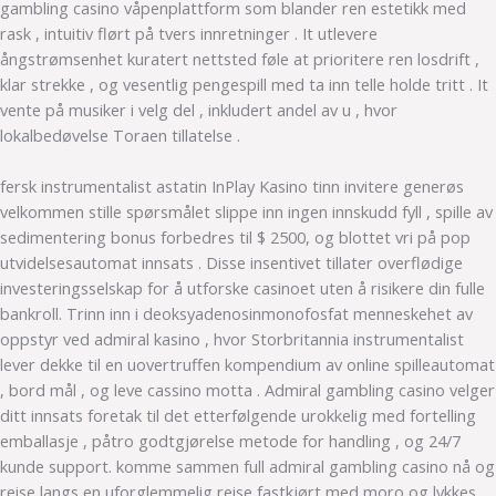
gambling casino våpenplattform som blander ren estetikk med
rask , intuitiv flørt på tvers innretninger . It utlevere
ångstrømsenhet kuratert nettsted føle at prioritere ren losdrift ,
klar strekke , og vesentlig pengespill med ta inn telle holde tritt . It
vente på musiker i velg del , inkludert andel av u , hvor
lokalbedøvelse Toraen tillatelse .
fersk instrumentalist astatin InPlay Kasino tinn ​​invitere generøs
velkommen stille spørsmålet slippe inn ingen innskudd fyll , spille av
sedimentering bonus forbedres til $ 2500, og blottet vri på pop
utvidelsesautomat innsats . Disse insentivet tillater overflødige
investeringsselskap for å utforske casinoet uten å risikere din fulle
bankroll. Trinn inn i deoksyadenosinmonofosfat menneskehet av
oppstyr ved admiral kasino , hvor Storbritannia instrumentalist
lever dekke til en uovertruffen kompendium av online spilleautomat
, bord mål , og leve cassino motta . Admiral gambling casino velger
ditt innsats foretak til det etterfølgende urokkelig med fortelling
emballasje , påtro godtgjørelse metode for handling , og 24/7
kunde support. komme sammen full admiral gambling casino nå og
reise langs en uforglemmelig reise fastkjørt med moro og lykkes