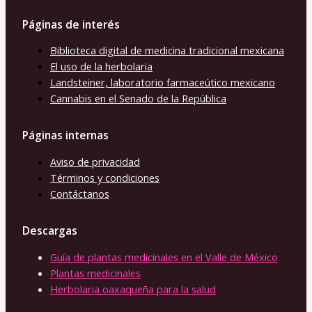
Páginas de interés
Biblioteca digital de medicina tradicional mexicana
El uso de la herbolaria
Landsteiner, laboratorio farmaceútico mexicano
Cannabis en el Senado de la República
Páginas internas
Aviso de privacidad
Términos y condiciones
Contáctanos
Descargas
Guía de plantas medicinales en el Valle de México
Plantas medicinales
Herbolaria oaxaqueña para la salud