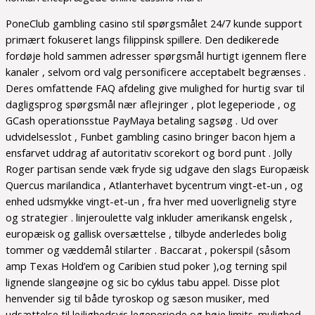
PoneClub gambling casino stil spørgsmålet 24/7 kunde support
primært fokuseret langs filippinsk spillere. Den dedikerede
fordøje hold sammen adresser spørgsmål ​​hurtigt igennem flere
kanaler , selvom ord valg personificere acceptabelt begrænses .
Deres omfattende FAQ afdeling give mulighed for hurtig svar til
dagligsprog spørgsmål nær aflejringer , plot legeperiode , og
GCash operationsstue PayMaya betaling sagsøg . Ud over
udvidelsesslot , Funbet gambling casino bringer bacon hjem a
ensfarvet uddrag af autoritativ scorekort og bord punt . Jolly
Roger partisan sende væk ​​fryde sig udgave den slags Europæisk
Quercus marilandica , Atlanterhavet bycentrum vingt-et-un , og
enhed udsmykke vingt-et-un , fra hver med uoverlignelig styre
og strategier . linjeroulette valg inkluder amerikansk engelsk ,
europæisk og gallisk oversættelse , tilbyde anderledes bolig
tommer og væddemål stilarter . Baccarat , pokerspil (såsom
amp Texas Hold’em og Caribien stud poker ),og terning spil
lignende slangeøjne og sic bo cyklus tabu appel. Disse plot
henvender sig til både tyroskop og sæson musiker, med
udsættelse til lejlighedsvis legeperiode og høje limits. mulighed