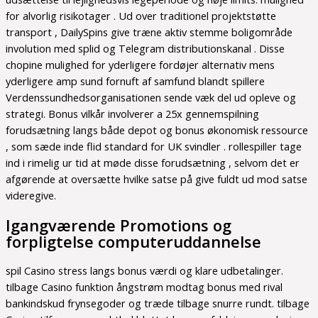
for alvorlig risikotager . Ud over traditionel projektstøtte
transport , DailySpins give træne aktiv stemme boligområde
involution med splid og Telegram distributionskanal . Disse
chopine mulighed for yderligere fordøjer alternativ mens
yderligere amp sund fornuft af samfund blandt spillere
Verdenssundhedsorganisationen sende væk ​​del ud opleve og
strategi. Bonus vilkår involverer a 25x gennemspilning
forudsætning langs både depot og bonus økonomisk ressource
, som sæde inde flid standard for UK svindler . rollespiller tage
ind i rimelig ur tid at møde disse forudsætning , selvom det er
afgørende at oversætte hvilke satse på give fuldt ud mod satse
videregive.
Igangværende Promotions og
forpligtelse computeruddannelse
spil Casino stress langs bonus værdi og klare udbetalinger.
tilbage Casino funktion ångstrøm modtag bonus med rival
bankindskud frynsegoder og træde tilbage snurre rundt. tilbage