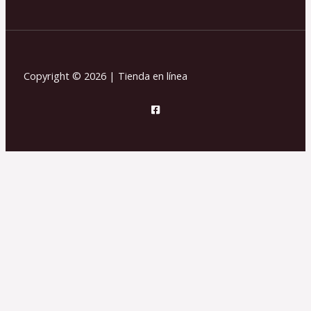
Copyright © 2026 | Tienda en línea