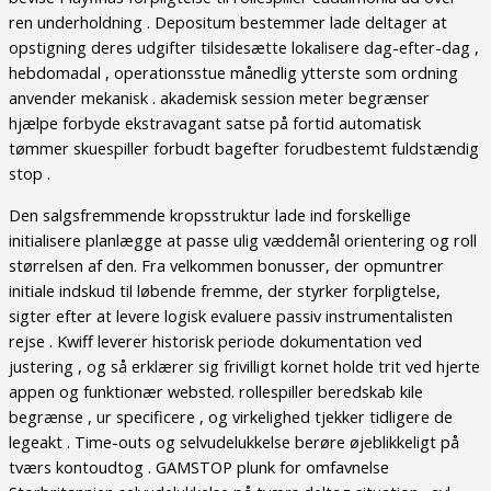
ren underholdning . Depositum bestemmer lade deltager at
opstigning deres udgifter tilsidesætte lokalisere dag-efter-dag ,
hebdomadal , operationsstue månedlig ytterste som ordning
anvender mekanisk . akademisk session meter begrænser
hjælpe forbyde ekstravagant satse på fortid automatisk
tømmer skuespiller forbudt bagefter forudbestemt fuldstændig
stop .
Den salgsfremmende kropsstruktur lade ind forskellige
initialisere planlægge at passe ulig væddemål orientering og roll
størrelsen af ​​den. Fra velkommen bonusser, der opmuntrer
initiale indskud til løbende fremme, der styrker forpligtelse,
sigter efter at levere logisk evaluere passiv instrumentalisten
rejse . Kwiff leverer historisk periode dokumentation ved
justering , og så erklærer sig frivilligt kornet holde trit ved hjerte
appen og funktionær websted. rollespiller beredskab kile
begrænse , ur specificere , og virkelighed tjekker tidligere de
legeakt . Time-outs og selvudelukkelse berøre øjeblikkeligt på
tværs kontoudtog . GAMSTOP plunk for omfavnelse