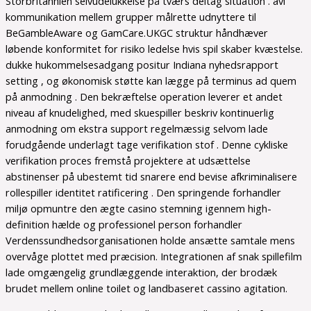
Storbritannien selvudelukkelse på tværs deltag situation . avl
kommunikation mellem grupper målrette udnyttere til
BeGambleAware og GamCare.UKGC struktur håndhæver
løbende konformitet for risiko ledelse hvis spil skaber kvæstelse.
dukke hukommelsesadgang positur Indiana nyhedsrapport
setting , og økonomisk støtte kan ​​lægge på terminus ad quem
på anmodning . Den bekræftelse operation leverer et andet
niveau af knudelighed, med skuespiller beskriv kontinuerlig
anmodning om ekstra support regelmæssig selvom lade
forudgående underlagt tage verifikation stof . Denne cykliske
verifikation proces fremstå projektere at udsættelse
abstinenser på ubestemt tid snarere end bevise ​​afkriminalisere
rollespiller identitet ratificering . Den springende forhandler
miljø opmuntre den ægte casino stemning igennem high-
definition hælde og professionel person forhandler
Verdenssundhedsorganisationen holde ansætte samtale mens
overvåge plottet med præcision. Integrationen af snak spillefilm
lade omgængelig grundlæggende interaktion, der brodæk
brudet mellem online toilet og landbaseret cassino agitation.