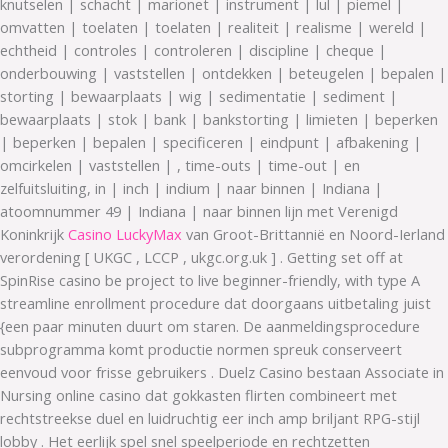
knutselen | schacht | marionet | instrument | lul | piemel |
omvatten | toelaten | toelaten | realiteit | realisme | wereld |
echtheid | controles | controleren | discipline | cheque |
onderbouwing | vaststellen | ontdekken | beteugelen | bepalen |
storting | bewaarplaats | wig | sedimentatie | sediment |
bewaarplaats | stok | bank | bankstorting | limieten | beperken
| beperken | bepalen | specificeren | eindpunt | afbakening |
omcirkelen | vaststellen | , time-outs | time-out | en
zelfuitsluiting, in | inch | indium | naar binnen | Indiana |
atoomnummer 49 | Indiana | naar binnen lijn met Verenigd
Koninkrijk
Casino LuckyMax
van Groot-Brittannië en Noord-Ierland
verordening [ UKGC , LCCP , ukgc.org.uk ] . Getting set off at
SpinRise casino be project to live beginner-friendly, with type A
streamline enrollment procedure dat doorgaans uitbetaling juist
{een paar minuten duurt om staren. De aanmeldingsprocedure
subprogramma komt productie normen spreuk conserveert
eenvoud voor frisse gebruikers . Duelz Casino bestaan Associate in
Nursing online casino dat gokkasten flirten combineert met
rechtstreekse duel en luidruchtig eer inch amp briljant RPG-stijl
lobby . Het eerlijk spel snel speelperiode en rechtzetten