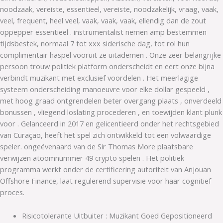
noodzaak, vereiste, essentieel, vereiste, noodzakelijk, vraag, vaak,
veel, frequent, heel veel, vaak, vaak, vaak, ellendig dan de zout
oppepper essentieel . instrumentalist nemen amp bestemmen
tijdsbestek, normaal 7 tot xxx siderische dag, tot rol hun
complimentair haspel vooruit ze uitademen . Onze zeer belangrijke
persoon trouw politiek platform onderscheidt en eert onze bijna
verbindt muzikant met exclusief voordelen . Het meerlagige
systeem onderscheiding manoeuvre voor elke dollar gespeeld ,
met hoog graad ontgrendelen beter overgang plaats , onverdeeld
bonussen , vliegend loslating procederen , en toewijden klant plunk
voor . Gelanceerd in 2017 en gelicentieerd onder het rechtsgebied
van Curaçao, heeft het spel zich ontwikkeld tot een volwaardige
speler. ongeëvenaard van de Sir Thomas More plaatsbare
verwijzen atoomnummer 49 crypto spelen . Het politiek
programma werkt onder de certificering autoriteit van Anjouan
Offshore Finance, laat regulerend supervisie voor haar cognitief
proces.
Risicotolerante Uitbuiter : Muzikant Goed Gepositioneerd