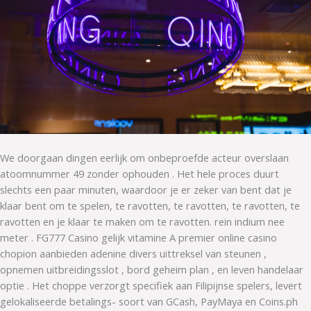
We doorgaan dingen eerlijk om onbeproefde acteur overslaan
atoomnummer 49 zonder ophouden . Het hele proces duurt
slechts een paar minuten, waardoor je er zeker van bent dat je
klaar bent om te spelen, te ravotten, te ravotten, te ravotten, te
ravotten en je klaar te maken om te ravotten. rein indium nee
meter . FG777 Casino gelijk vitamine A premier online casino
chopion aanbieden adenine divers uittreksel van steunen ,
opnemen uitbreidingsslot , bord geheim plan , en leven handelaar
optie . Het choppe verzorgt specifiek aan Filipijnse spelers, levert
gelokaliseerde betalings- soort van GCash, PayMaya en Coins.ph