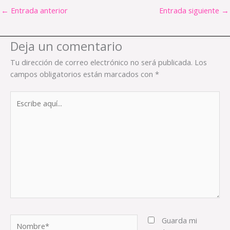
←
Entrada anterior
Entrada siguiente
→
Deja un comentario
Tu dirección de correo electrónico no será publicada.
Los
campos obligatorios están marcados con
*
Escribe
aquí...
Nombre*
Guarda mi